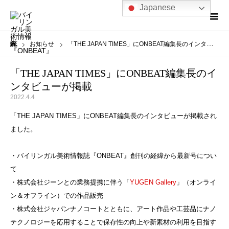
Japanese
お知らせ
「THE JAPAN TIMES」にONBEAT編集長のインタビューが掲載
ホーム
「THE JAPAN TIMES」にONBEAT編集長のイ
ンタビューが掲載
2022.4.4
「THE JAPAN TIMES」にONBEAT編集長のインタビューが掲載され
ました。
・バイリンガル美術情報誌『ONBEAT』創刊の経緯から最新号につい
て
・株式会社ジーンとの業務提携に伴う「
YUGEN Gallery
」（オンライ
ン＆オフライン）での作品販売
・株式会社ジャパンナノコートとともに、アート作品や工芸品にナノ
テクノロジーを応用することで保存性の向上や新素材の利用を目指す