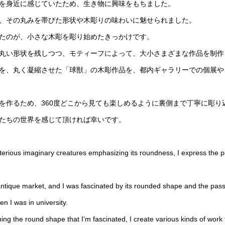
を身近に感じていたため、生き物に興味をもちました。
、その丸みを帯びた形状や木彫りの味わいに魅せられました。
たのが、小さな木彫を彫り始めたきっかけです。
丸い形状を残しつつ、モティーフによって、大小さまざまな作品を制作
を、丸く凝縮させた「球獣」の木彫作品を、都内ギャラリーでの個展や
を作るため、360度どこから見ても楽しめるように裏側まで丁寧に彫り
たちの世界を感じて頂ければ幸いです。
sterious imaginary creatures emphasizing its roundness, I express the p
ntique market, and I was fascinated by its rounded shape and the pass
n I was in university.
ing the round shape that I’m fascinated, I create various kinds of work t