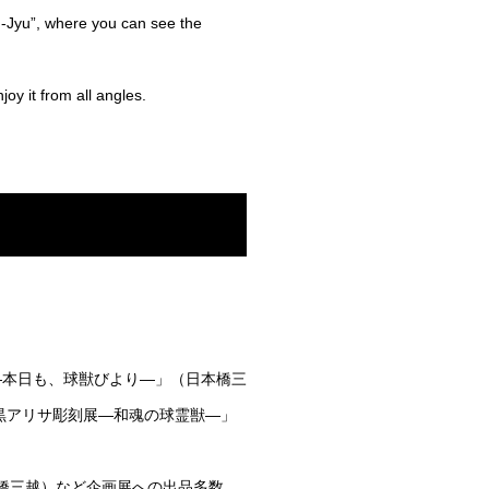
u-Jyu”, where you can see the
joy it from all angles.
展―本日も、球獣びより―」（日本橋三
小黒アリサ彫刻展―和魂の球霊獣―」
本橋三越）など企画展への出品多数。