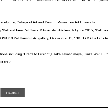
culpture, College of Art and Design, Musashino Art University.
g “Ball and beast”at Ginza Mitsukoshi ∞Gallery, Tokyo in 2015, “Ball b
DO/KO/RO”at Hanshin Art gallery, Osaka in 2019, “NIGITAMA Ball spiri
bitions including “Crafts to Fusion”(Osaka Takashimaya, Ginza WAKO), 
n-HOPE-”
Instagram