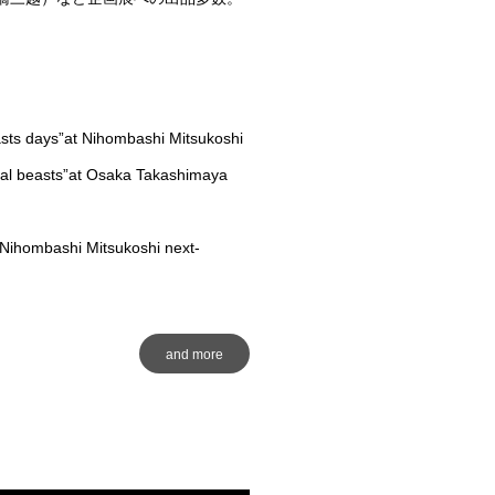
easts days”at Nihombashi Mitsukoshi
tual beasts”at Osaka Takashimaya
“Nihombashi Mitsukoshi next-
and more