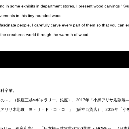
and in some exhibits in department stores, I present wood carvings “Ky
vements in this tiny rounded wood.
fascinate people, I carefully carve every part of them so that you can en
f the creatures’ world through the warmth of wood.
刻科卒業。
もの－」（銀座三越∞ギャラリー、銀座）、2017年「小黒アリサ彫刻
黒アリサ木彫展―ヨ・リ・ド・コ・ロ―」（阪神百貨店）、2019年「
ラリー、銀座和光）、「日本橋三越次世代100選展 ～HOPE～」（日