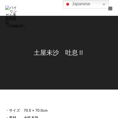
Japanese
土屋未沙 吐息Ⅱ
・サイズ 70.0 × 70.0cm
・素材 水性木版