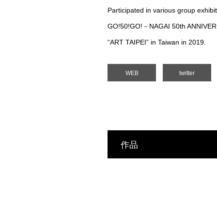
Participated in various group exhibi
GO!50!GO!－NAGAI 50th ANNIVERSARY”
“ART TAIPEI” in Taiwan in 2019.
WEB
twitter
作品