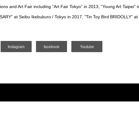
tions and Art Fair including “Art Fair Tokyo” in 2013, “Young Art Taipei
 at Seibu Ikebukuro / Tokyo in 2017, “Tin Toy Bird BRIDOLLY” at G
Instagram
facebook
Youtube