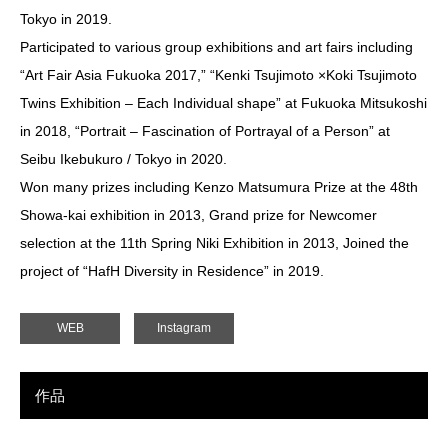
Tokyo in 2019.
Participated to various group exhibitions and art fairs including
“Art Fair Asia Fukuoka 2017,” “Kenki Tsujimoto ×Koki Tsujimoto
Twins Exhibition – Each Individual shape” at Fukuoka Mitsukoshi
in 2018, “Portrait – Fascination of Portrayal of a Person” at
Seibu Ikebukuro / Tokyo in 2020.
Won many prizes including Kenzo Matsumura Prize at the 48th
Showa-kai exhibition in 2013, Grand prize for Newcomer
selection at the 11th Spring Niki Exhibition in 2013, Joined the
project of “HafH Diversity in Residence” in 2019.
WEB
Instagram
作品