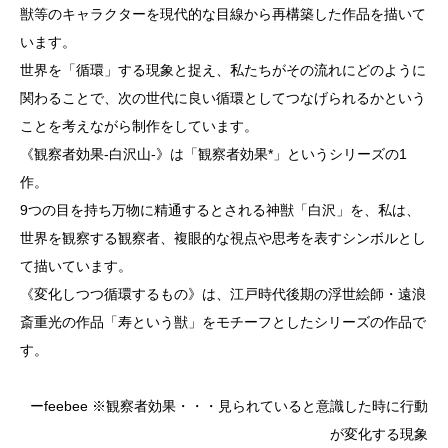
獣等のキャラクターを現代的な目線から再構築した作品を描いて
います。
世界を「循環」する現象と捉え、私たちがその流れにどのように
関わることで、次の世代に良い循環としてつなげられるかという
ことを考えながら制作をしています。
《観察者効果-白沢山-》は「観察者効果*」というシリーズの1
作。
9つの目を持ち万物に精通するとされる神獣「白沢」を、私は、
世界を観察する観察者、複眼的な視点や思考を表すシンボルとし
て描いています。
《変化しつつ循環するもの》は、江戸時代後期の浮世絵師・遠浪
斎重光の作品「寿という獣」をモチーフとしたシリーズの作品で
す。
ーfeebee ※観察者効果・・・見られていると意識した時に行動
が変化する現象