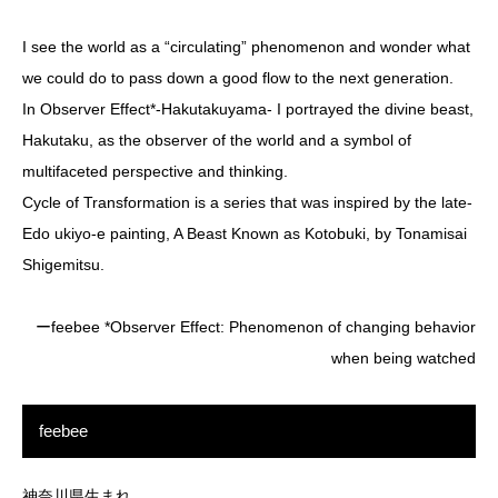
I see the world as a “circulating” phenomenon and wonder what
we could do to pass down a good flow to the next generation.
In Observer Effect*-Hakutakuyama- I portrayed the divine beast,
Hakutaku, as the observer of the world and a symbol of
multifaceted perspective and thinking.
Cycle of Transformation is a series that was inspired by the late-
Edo ukiyo-e painting, A Beast Known as Kotobuki, by Tonamisai
Shigemitsu.
ーfeebee *Observer Effect: Phenomenon of changing behavior
when being watched
feebee
神奈川県生まれ。