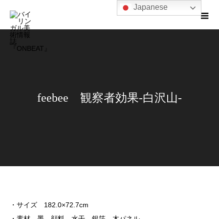
Japanese
feebee 観察者効果-白沢山-
・サイズ 182.0×72.7cm
・素材 墨、顔料、水干、銀箔、木パネル