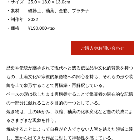
・サイズ 25.0 × 13.0 × 13.0cm
・素材 磁器土、釉薬、金彩、プラチナ
・制作年 2022
・価格 ¥190,000+tax
ご購入やお問い合わせ
歴史や伝統が継承されて現代へと残る伝世品や文化的背景を持つ
もの、土着文化や宗教的象徴物への関心を持ち、それらの形や装
飾を土で象形することで再構築・再解釈している。
ベースの形は残したまま再構築することで鑑賞者の潜在的な記憶
の一部分に触れることを目的の一つとしている。
焼き物は、土のゆがみ、収縮、釉薬の化学変化など窯の焼成によ
るさまざまな現象を伴う。
焼成することによって自身が介入できない人智を越えた領域に達
し、窯から出てきた作品に対して神秘性を感じている。