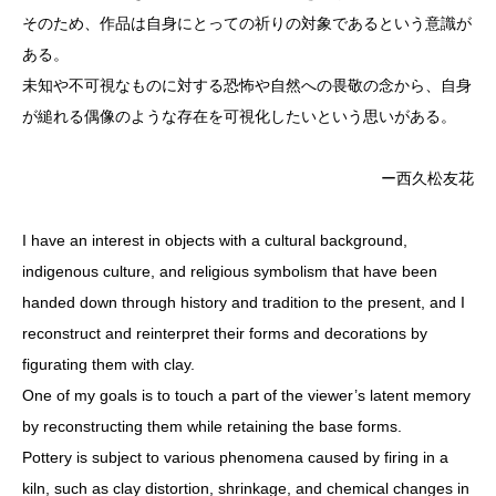
そのため、作品は自身にとっての祈りの対象であるという意識が
ある。
未知や不可視なものに対する恐怖や自然への畏敬の念から、自身
が縋れる偶像のような存在を可視化したいという思いがある。
ー西久松友花
I have an interest in objects with a cultural background,
indigenous culture, and religious symbolism that have been
handed down through history and tradition to the present, and I
reconstruct and reinterpret their forms and decorations by
figurating them with clay.
One of my goals is to touch a part of the viewer’s latent memory
by reconstructing them while retaining the base forms.
Pottery is subject to various phenomena caused by firing in a
kiln, such as clay distortion, shrinkage, and chemical changes in