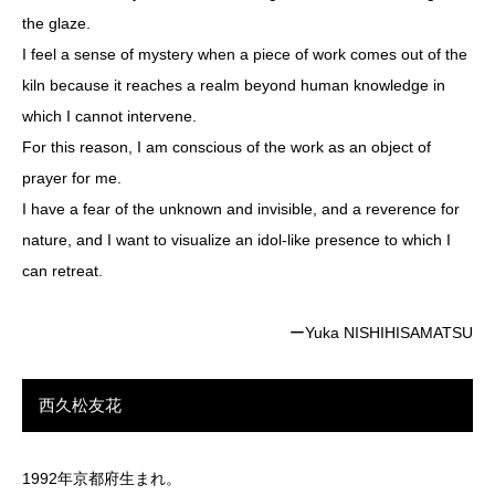
the glaze.
I feel a sense of mystery when a piece of work comes out of the
kiln because it reaches a realm beyond human knowledge in
which I cannot intervene.
For this reason, I am conscious of the work as an object of
prayer for me.
I have a fear of the unknown and invisible, and a reverence for
nature, and I want to visualize an idol-like presence to which I
can retreat.
ーYuka NISHIHISAMATSU
西久松友花
1992年京都府生まれ。