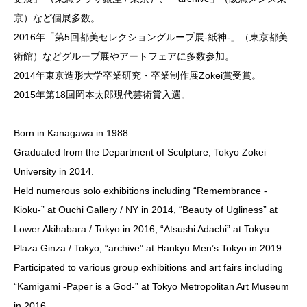
京）など個展多数。
2016年「第5回都美セレクショングループ展-紙神-」（東京都美
術館）などグループ展やアートフェアに多数参加。
2014年東京造形大学卒業研究・卒業制作展Zokei賞受賞。
2015年第18回岡本太郎現代芸術賞入選。
Born in Kanagawa in 1988.
Graduated from the Department of Sculpture, Tokyo Zokei
University in 2014.
Held numerous solo exhibitions including “Remembrance -
Kioku-” at Ouchi Gallery / NY in 2014, “Beauty of Ugliness” at
Lower Akihabara / Tokyo in 2016, “Atsushi Adachi” at Tokyu
Plaza Ginza / Tokyo, “archive” at Hankyu Men’s Tokyo in 2019.
Participated to various group exhibitions and art fairs including
“Kamigami -Paper is a God-” at Tokyo Metropolitan Art Museum
in 2016.