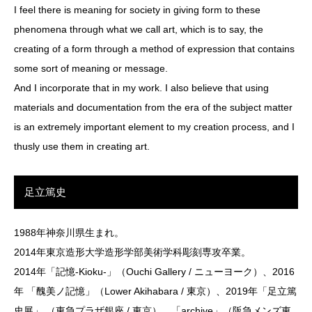
I feel there is meaning for society in giving form to these
phenomena through what we call art, which is to say, the
creating of a form through a method of expression that contains
some sort of meaning or message.
And I incorporate that in my work. I also believe that using
materials and documentation from the era of the subject matter
is an extremely important element to my creation process, and I
thusly use them in creating art.
足立篤史
1988年神奈川県生まれ。
2014年東京造形大学造形学部美術学科彫刻専攻卒業。
2014年「記憶-Kioku-」（Ouchi Gallery / ニューヨーク）、2016
年 「醜美ノ記憶」（Lower Akihabara / 東京）、2019年「足立篤
史展」 （東急プラザ銀座 / 東京）、「archive」（阪急メンズ東