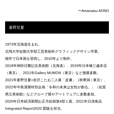
ーAmanatsu AONO
蒼野甘夏
1973年北海道生まれ。
北翔大学短期大学部工芸美術科グラフィックデザイン卒業。
独学で日本画を習得し、2010年より制作。
2018年神田日勝記念美術館（北海道）、2019年日本橋三越本店
（東京）、2021年Gallery MUMON（東京）など個展多数。
2021年蒼野甘夏×友沢こたお二人展「皮膚」（秋華洞 / 東京）、
2022年中島潔展特別企画「令和の未来は女性が創る。」（佐賀
県立美術館）などグループ展やアートフェアに多数参加。
2020年日本経済新聞お正月絵画第4部１面、2021年日清食品
Integrated Report2020 図版を担当。