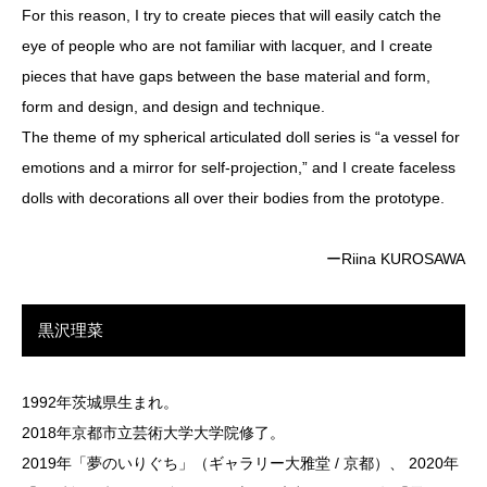
For this reason, I try to create pieces that will easily catch the
eye of people who are not familiar with lacquer, and I create
pieces that have gaps between the base material and form,
form and design, and design and technique.
The theme of my spherical articulated doll series is “a vessel for
emotions and a mirror for self-projection,” and I create faceless
dolls with decorations all over their bodies from the prototype.
ーRiina KUROSAWA
黒沢理菜
1992年茨城県生まれ。
2018年京都市立芸術大学大学院修了。
2019年「夢のいりぐち」（ギャラリー大雅堂 / 京都）、 2020年