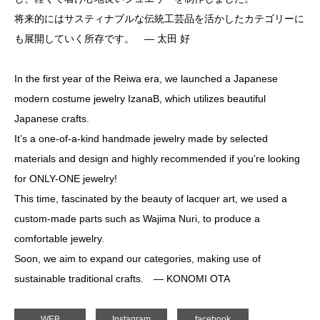
将来的にはサスティナブルな伝統工芸品を活かしたカテゴリーに
も展開していく所存です。 ― 太田 好
In the first year of the Reiwa era, we launched a Japanese
modern costume jewelry IzanaB, which utilizes beautiful
Japanese crafts.
It’s a one-of-a-kind handmade jewelry made by selected
materials and design and highly recommended if you’re looking
for ONLY-ONE jewelry!
This time, fascinated by the beauty of lacquer art, we used a
custom-made parts such as Wajima Nuri, to produce a
comfortable jewelry.
Soon, we aim to expand our categories, making use of
sustainable traditional crafts. ― KONOMI OTA
WEB
Instagram
facebook