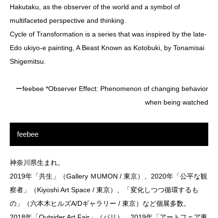
Hakutaku, as the observer of the world and a symbol of
multifaceted perspective and thinking.
Cycle of Transformation is a series that was inspired by the late-
Edo ukiyo-e painting, A Beast Known as Kotobuki, by Tonamisai
Shigemitsu.
ーfeebee *Observer Effect: Phenomenon of changing behavior
when being watched
feebee
神奈川県生まれ。
2019年「共生」（Gallery ＭUMON / 東京）、2020年「公平な観
察者」（Kiyoshi Art Space / 東京）、「変化しつつ循環するも
の」（六本木ヒルズA/Dギャラリー / 東京）など個展多数。
2018年「Outsider Art Fair」（パリ）、2019年「アートフェア東