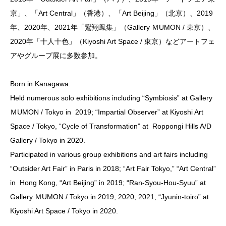
京」、「Art Central」（香港）、「Art Beijing」（北京）、2019
年、2020年、2021年「鸞翔鳳集」（Gallery ＭUMON / 東京）、
2020年「十人十色」（Kiyoshi Art Space / 東京）などアートフェ
アやグループ展に多数参加。
Born in Kanagawa.
Held numerous solo exhibitions including “Symbiosis” at Gallery
ＭUMON / Tokyo in 2019; “Impartial Observer” at Kiyoshi Art
Space / Tokyo, “Cycle of Transformation” at Roppongi Hills A/D
Gallery / Tokyo in 2020.
Participated in various group exhibitions and art fairs including
“Outsider Art Fair” in Paris in 2018; “Art Fair Tokyo,” “Art Central”
in Hong Kong, “Art Beijing” in 2019; “Ran-Syou-Hou-Syuu” at
Gallery ＭUMON / Tokyo in 2019, 2020, 2021; “Jyunin-toiro” at
Kiyoshi Art Space / Tokyo in 2020.