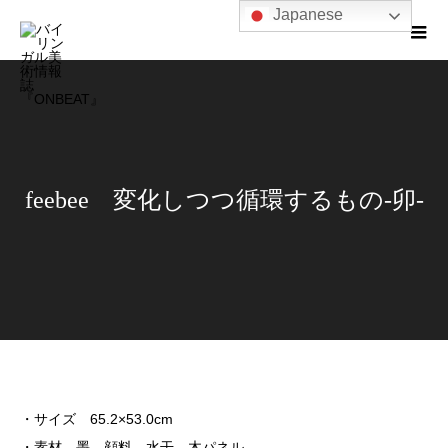
Japanese
feebee 変化しつつ循環するもの-卯-
・サイズ 65.2×53.0cm
・素材 墨、顔料、水干、木パネル