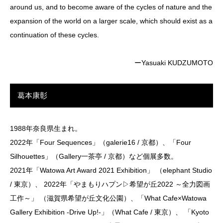
around us, and to become aware of the cycles of nature and the
expansion of the world on a larger scale, which should exist as a
continuation of these cycles.
ーYasuaki KUDZUMOTO
葛本康彰
1988年奈良県生まれ。
2022年「Four Sequences」（galerie16 / 京都）、「Four
Silhouettes」（Gallery一茶亭 / 京都）など個展多数。
2021年「Watowa Art Award 2021 Exhibition」 （elephant Studio
/ 東京）、 2022年「やまもりハプン▷希望が丘2022 ～全力図画
工作～」 （滋賀県希望が丘文化公園）、「What Cafe×Watowa
Gallery Exhibition -Drive Up!-」（What Cafe / 東京）、 「Kyoto