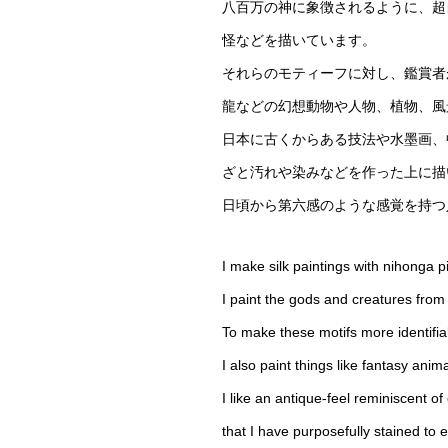
八百万の神に象徴されるように、超
怪などを描いています。
それらのモティーフに対し、鑑賞者
龍などの幻想動物や人物、植物、風
日本に古くからある技法や水墨画、
ざと汚れや染みなどを作った上に描
日頃から第六感のような感覚を持つ
I make silk paintings with nihonga 
I paint the gods and creatures fro
To make these motifs more identifia
I also paint things like fantasy ani
I like an antique-feel reminiscent 
that I have purposefully stained to