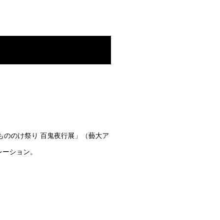
大もののけ祭り 百鬼夜行展」（藝大ア
ボレーション。