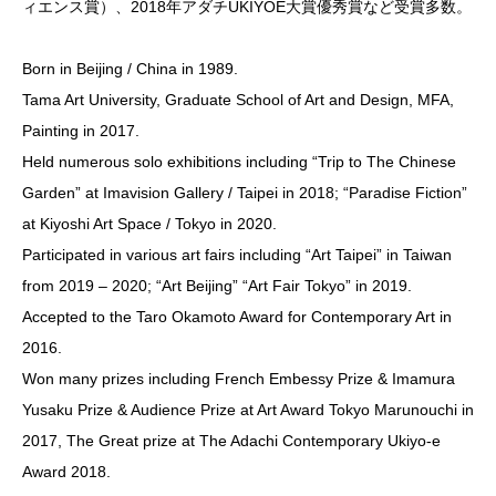
ィエンス賞）、2018年アダチUKIYOE大賞優秀賞など受賞多数。
Born in Beijing / China in 1989.
Tama Art University, Graduate School of Art and Design, MFA,
Painting in 2017.
Held numerous solo exhibitions including “Trip to The Chinese
Garden” at Imavision Gallery / Taipei in 2018; “Paradise Fiction”
at Kiyoshi Art Space / Tokyo in 2020.
Participated in various art fairs including “Art Taipei” in Taiwan
from 2019 – 2020; “Art Beijing” “Art Fair Tokyo” in 2019.
Accepted to the Taro Okamoto Award for Contemporary Art in
2016.
Won many prizes including French Embessy Prize & Imamura
Yusaku Prize & Audience Prize at Art Award Tokyo Marunouchi in
2017, The Great prize at The Adachi Contemporary Ukiyo-e
Award 2018.