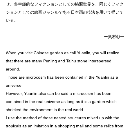
せ、多幸症的なフィクションとしての桃源世界を、同じくフィク
ションとしての絵画ジャンルである日本画の技法を用いて描いて
いる。
ー奥村彰一
When you visit Chinese garden as call Yuanlin, you will realize
that there are many Penjing and Taihu stone interspersed
around.
Those are microcosm has been contained in the Yuanlin as a
universe.
However, Yuanlin also can be said a microcosm has been
contained in the real universe as long as it is a garden which
shrieked the environment in the real world.
I use the method of those nested structures mixed up with the
tropicals as an imitation in a shopping mall and some relics from