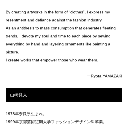
By creating artworks in the form of “clothes”, I express my
resentment and defiance against the fashion industry.
As an antithesis to mass consumption that generates fleeting
trends, I devote my soul and time to each piece by sewing
everything by hand and layering ornaments like painting a
picture.
I create works that empower those who wear them.
ーRyota YAMAZAKI
山崎良太
1978年奈良県生まれ。
1999年京都芸術短期大学ファッションデザイン科卒業。