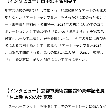
【インタビュー】
田中泯＋名和晃平
地方芸術祭の先駆けとして知られ、領域横断的なアートの実践の
場となった「アートキャンプ白州」をきっかけに出会ったダンサ
ー・田中泯と彫刻家・名和晃平。2024年の初頭に初めてのコラ
ボレーションとして舞台作品 「Dance『彼岸より』」をYCC県
民文化ホールで上演
し、好評を博したほか、今年の夏には再び両
名による共同企画として、展覧会 「アートキャンプ白州2024」
が山梨県で開催される。気心の知れた二人が 「Dance『彼岸よ
り』」を題材に、踊りと創作について存分に語った。
【インタビュー】
京都市美術館開館90周年記念展
「村上隆 もののけ 京都」
「スーパーフラット」を提唱して世界のアートシーンに強烈なイ