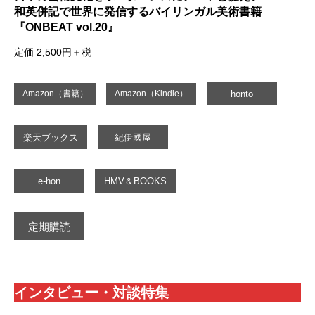
和英併記で世界に発信するバイリンガル美術書籍
『ONBEAT vol.20』
定価 2,500円＋税
honto
Amazon（書籍）
Amazon（Kindle）
楽天ブックス
紀伊國屋
e-hon
HMV＆BOOKS
定期購読
インタビュー・対談特集