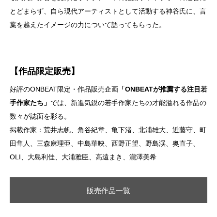
とどまらず、自ら現代アーティストとして活動する神谷氏に、言
葉を越えたイメージの力について語ってもらった。
【作品限定販売】
好評のONBEAT限定・作品販売企画
「ONBEATが推薦する注目若
手作家たち」
では、新進気鋭の若手作家たちの才能溢れる作品の
数々が誌面を彩る。
掲載作家：荒井志帆、角谷紀章、亀下渚、北浦雄大、近藤守、町
田隼人、三森麻理亜、中島華映、西野正望、野島渓、奥直子、
OLI、大島利佳、大浦雅臣、高遠まき、瀧澤美希
販売作品一覧