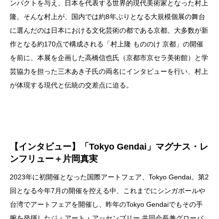
ンパクトを与え、日本を代表する世界的現代美術家となった村上
隆。そんな村上が、国内では約8年ぶりとなる大規模個展の舞台
に選んだのは日本における文化芸術の都である京都。大多数が新
作となる約170点で構成される「村上隆 もののけ 京都」の開催
を前に、本展を企画した高橋信也氏（京都市京セラ美術館）と学
芸協力を担った三木あき子氏の両名にインタビューを行い、村上
が体現する現代と伝統の交差点に迫る。
【インタビュー】
「Tokyo Gendai」マグナス・レ
ンフリュー＋片岡真実
2023年に初開催となった国際アートフェア、Tokyo Gendai。第2
回となる今年7月の開催を控える中、これまでにシンガポールや
台湾でアートフェアを開催し、昨年のTokyo Gendaiでもその手
腕を発揮したジ・アート・アッセンブリー 共同会長兼グローバ