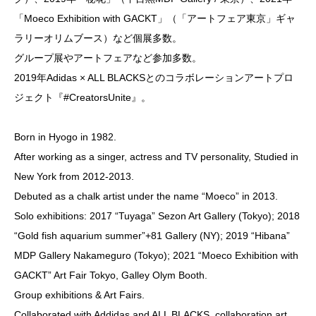
「Moeco Exhibition with GACKT」（「アートフェア東京」ギャ
ラリーオリムブース）など個展多数。
グループ展やアートフェアなど参加多数。
2019年Adidas × ALL BLACKSとのコラボレーションアートプロ
ジェクト『#CreatorsUnite』。
Born in Hyogo in 1982.
After working as a singer, actress and TV personality, Studied in
New York from 2012-2013.
Debuted as a chalk artist under the name “Moeco” in 2013.
Solo exhibitions: 2017 “Tuyaga” Sezon Art Gallery (Tokyo); 2018
“Gold fish aquarium summer”+81 Gallery (NY); 2019 “Hibana”
MDP Gallery Nakameguro (Tokyo); 2021 “Moeco Exhibition with
GACKT” Art Fair Tokyo, Galley Olym Booth.
Group exhibitions & Art Fairs.
Collaborated with Addidas and ALL BLACKS, collaboration art