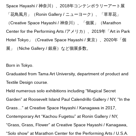
Space Hayashi / 神奈川）、2018年コンテンポラリーアート展
「花鳥風月」（Ronin Gallery / ニューヨーク）、「草草花」
（Creative Space Hayashi / 神奈川）、「個展」（Marathon
Center for the Performing Arts /アメリカ）、2019年「Art in Park
Hotel Tokyo」（Creative Space Hayashi / 東京）、2020年「個
展」（Niche Gallery / 銀座）など個展多数。
Born in Tokyo.
Graduated from Tama Art University, department of product and
Textile Design course.
Held numerous solo exhibitions including “Magical Secret
Garden” at Roosevelt Island Paul Calendrillo Gallery / NY, “In the
Grass…” at Creative Space Hayashi / Kanagawa in 2017,
Contemporary Art “Kachou Fugetsu” at Ronin Gallery / NY,
“Grass, Grass, Flower” at Creative Space Hayashi / Kanagawa,
“Solo show” at Marathon Center for the Performing Arts / U.S.A.