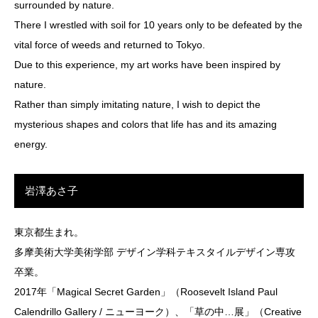
surrounded by nature.
There I wrestled with soil for 10 years only to be defeated by the
vital force of weeds and returned to Tokyo.
Due to this experience, my art works have been inspired by
nature.
Rather than simply imitating nature, I wish to depict the
mysterious shapes and colors that life has and its amazing
energy.
岩澤あさ子
東京都生まれ。
多摩美術大学美術学部 デザイン学科テキスタイルデザイン専攻
卒業。
2017年「Magical Secret Garden」（Roosevelt Island Paul
Calendrillo Gallery / ニューヨーク）、「草の中…展」（Creative