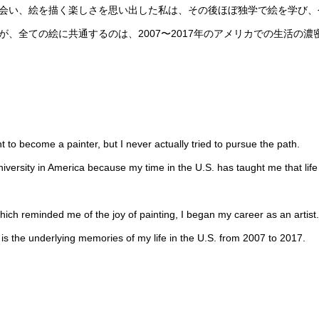
会い、絵を描く楽しさを思い出した私は、その後ほぼ独学で絵を学び、
、全ての絵に共通するのは、2007〜2017年のアメリカでの生活の
nt to become a painter, but I never actually tried to pursue the path.
iversity in America because my time in the U.S. has taught me that life
hich reminded me of the joy of painting, I began my career as an artist.
s the underlying memories of my life in the U.S. from 2007 to 2017.