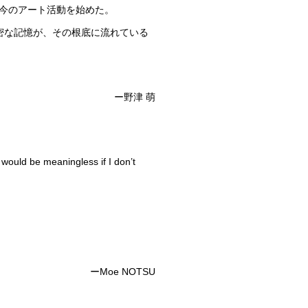
今のアート活動を始めた。
濃密な記憶が、その根底に流れている
ー野津 萌
 would be meaningless if I don’t
ーMoe NOTSU