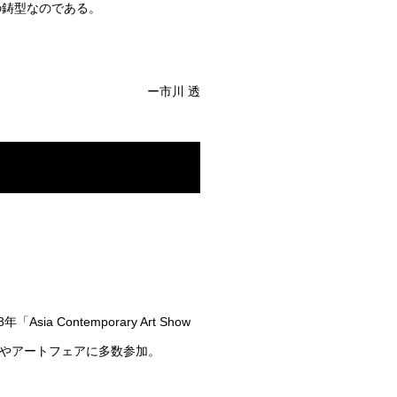
の鋳型なのである。
ー市川 透
8年「Asia Contemporary Art Show
ープ展やアートフェアに多数参加。