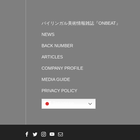
バイリンガル美術情報雑誌『ONBEAT』
NEWS
BACK NUMBER
ARTICLES
COMPANY PROFILE
MEDIA GUIDE
PRIVACY POLICY
Japanese