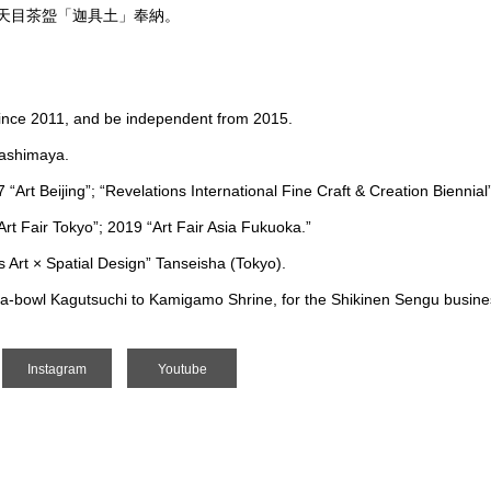
 黒天目茶盌「迦具土」奉納。
since 2011, and be independent from 2015.
kashimaya.
7 “Art Beijing”; “Revelations International Fine Craft & Creation Bienni
Art Fair Tokyo”; 2019 “Art Fair Asia Fukuoka.”
s Art × Spatial Design” Tanseisha (Tokyo).
a-bowl Kagutsuchi to Kamigamo Shrine, for the Shikinen Sengu busine
Instagram
Youtube