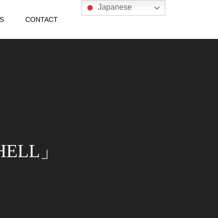
Japanese
S
CONTACT
HELL」