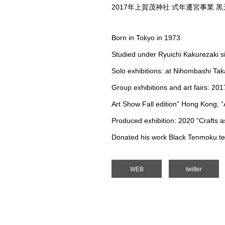
2017年上賀茂神社 式年遷宮事業
Born in Tokyo in 1973.
Studied under Ryuichi Kakurezaki 
Solo exhibitions: at Nihombashi Ta
Group exhibitions and art fairs: 201
Art Show Fall edition” Hong Kong; “
Produced exhibition: 2020 “Crafts a
Donated his work Black Tenmoku te
WEB
twitter