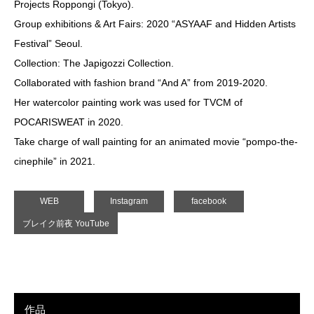
Projects Roppongi (Tokyo).
Group exhibitions & Art Fairs: 2020 “ASYAAF and Hidden Artists
Festival” Seoul.
Collection: The Japigozzi Collection.
Collaborated with fashion brand “And A” from 2019-2020.
Her watercolor painting work was used for TVCM of
POCARISWEAT in 2020.
Take charge of wall painting for an animated movie “pompo-the-
cinephile” in 2021.
WEB
Instagram
facebook
ブレイク前夜 YouTube
作品