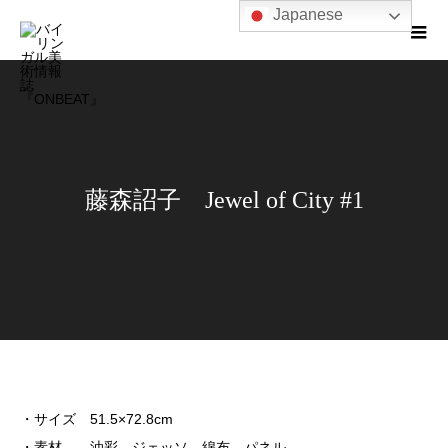
Japanese
藤森詔子 Jewel of City #1
・サイズ 51.5×72.8cm
・素材 油彩、ジェッソ、綿布、パネル