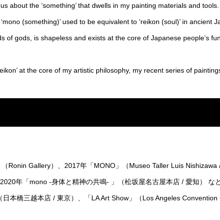
s about the ‘something’ that dwells in my painting materials and tools.
‘mono (something)’ used to be equivalent to ‘reikon (soul)’ in ancient J
riads of gods, is shapeless and exists at the core of Japanese people’s f
ikon’ at the core of my artistic philosophy, my recent series of painti
ork」（Ronin Gallery）、2017年「MONO」（Museo Taller Luis Nis
 愛知）、2020年「mono -身体と精神の共鳴- 」（松坂屋名古屋本店 / 愛知）
本橋三越本店 / 東京）、「LA Art Show」（Los Angeles Convent