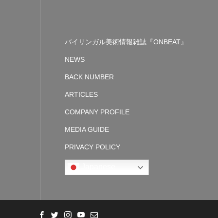
バイリンガル美術情報雑誌『ONBEAT』
NEWS
BACK NUMBER
ARTICLES
COMPANY PROFILE
MEDIA GUIDE
PRIVACY POLICY
Japanese