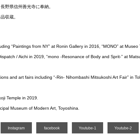
を長野県信州善光寺に奉納。
作品収蔵。
uding “Paintings from NY” at Ronin Gallery in 2016, “MONO” at Museo T
patch / Aichi in 2019, “mono -Resonance of Body and Sprit-” at Matsu
tions and art fairs including “-Rin- Nihombashi Mitsukoshi Art Fair” in 
koji Temple in 2019.
cipal Museum of Modern Art, Toyoshina.
Instagram
facebook
Youtube-1
Youtube-2