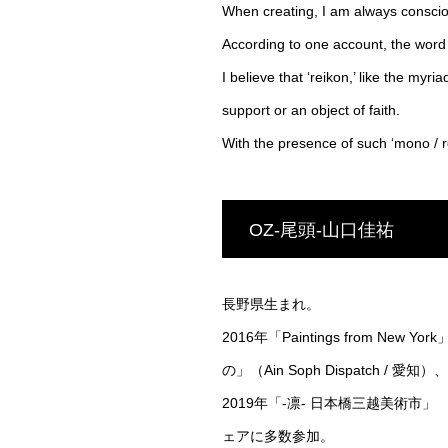
When creating, I am always consciou
According to one account, the word 
I believe that ‘reikon,’ like the my
support or an object of faith.
With the presence of such ‘mono / re
OZ-尾頭-山口佳祐
長野県生まれ。
2016年「Paintings from New Y
の」（Ain Soph Dispatch /
2019年「-凛- 日本橋三越美術市」 （日
ェアに多数参加。