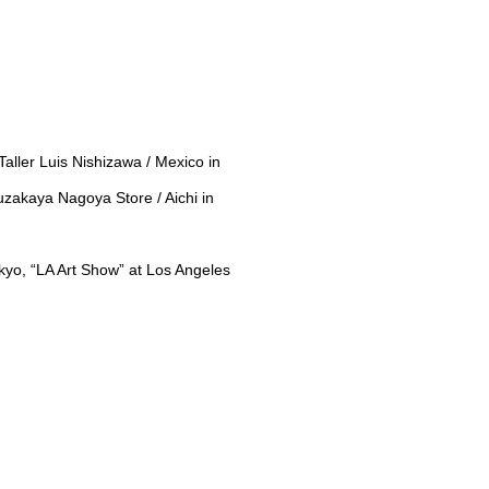
aller Luis Nishizawa / Mexico in
zakaya Nagoya Store / Aichi in
Tokyo, “LA Art Show” at Los Angeles