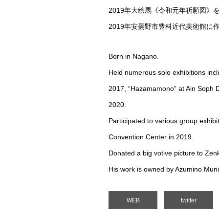
2019年大絵馬《令和元年祈願図》
2019年安曇野市豊科近代美術館に
Born in Nagano.
Held numerous solo exhibitions incl
2017, “Hazamamono” at Ain Soph Dis
2020.
Participated to various group exhibi
Convention Center in 2019.
Donated a big votive picture to Zen
His work is owned by Azumino Muni
WEB
twitter