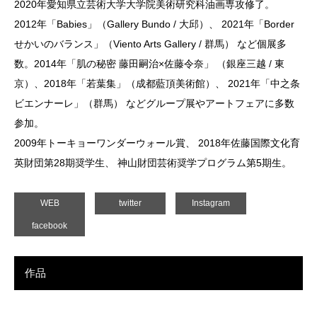
2020年愛知県立芸術大学大学院美術研究科油画専攻修了。
2012年「Babies」（Gallery Bundo / 大邱）、 2021年「Border
せかいのバランス」（Viento Arts Gallery / 群馬） など個展多
数。2014年「肌の秘密 藤田嗣治×佐藤令奈」 （銀座三越 / 東
京）、2018年「若葉集」（成都藍頂美術館）、 2021年「中之条
ビエンナーレ」（群馬） などグループ展やアートフェアに多数
参加。
2009年トーキョーワンダーウォール賞、 2018年佐藤国際文化育
英財団第28期奨学生、 神山財団芸術奨学プログラム第5期生。
WEB
twitter
Instagram
facebook
作品