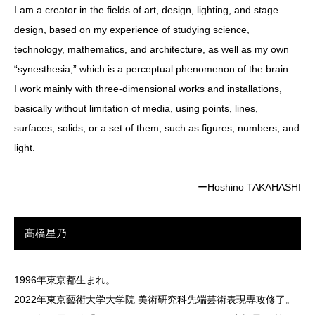
I am a creator in the fields of art, design, lighting, and stage
design, based on my experience of studying science,
technology, mathematics, and architecture, as well as my own
“synesthesia,” which is a perceptual phenomenon of the brain.
I work mainly with three-dimensional works and installations,
basically without limitation of media, using points, lines,
surfaces, solids, or a set of them, such as figures, numbers, and
light.
ーHoshino TAKAHASHI
髙橋星乃
1996年東京都生まれ。
2022年東京藝術大学大学院 美術研究科先端芸術表現専攻修了。