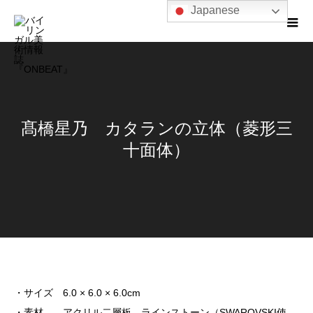
Japanese
髙橋星乃 カタランの立体（菱形三
十面体）
・サイズ 6.0 × 6.0 × 6.0cm
・素材 アクリル二層板、ラインストーン（SWAROVSKI使