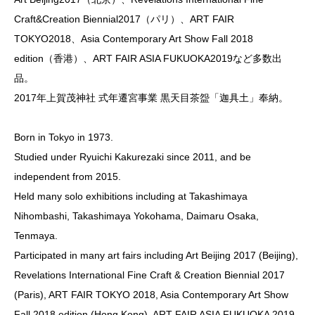
Craft&Creation Biennial2017（パリ）、ART FAIR
TOKYO2018、Asia Contemporary Art Show Fall 2018
edition（香港）、ART FAIR ASIA FUKUOKA2019など多数出
品。
2017年上賀茂神社 式年遷宮事業 黒天目茶盌「迦具土」奉納。
Born in Tokyo in 1973.
Studied under Ryuichi Kakurezaki since 2011, and be
independent from 2015.
Held many solo exhibitions including at Takashimaya
Nihombashi, Takashimaya Yokohama, Daimaru Osaka,
Tenmaya.
Participated in many art fairs including Art Beijing 2017 (Beijing),
Revelations International Fine Craft & Creation Biennial 2017
(Paris), ART FAIR TOKYO 2018, Asia Contemporary Art Show
Fall 2018 edition (Hong Kong), ART FAIR ASIA FUKUOKA 2019.