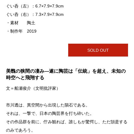
ぐい呑（左）：6.7×7.9×7.9cm
ぐい呑（右）：7.3×7.9×7.9cm
・素材 陶土
・制作年 2019
SOLD OUT
美醜の狭間の凄み―遂に陶芸は「伝統」を超え、未知の
時空へと飛翔する
文＝船瀬俊介（文明批評家）
市川透は、異空間から出現した隕石である。
それは、一撃で、日本の陶芸界を打ち砕いた。
その作品群を前に、佇み観れば、誰しもが驚愕し、ただ頷是する
のみであろう。