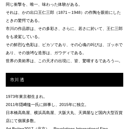
同じ衝撃を、唯一、味わった体験がある。
それは、かの出口王仁三郎（1871～1948）の作陶を眼前にした
ときの驚愕である。
市川の作品群は、その多彩さ、さらに、若さに於いて、王仁三郎
をも凌駕している。
その鮮烈な色彩は、ピカソであり、その心魂の叫びは、ゴッホで
あり、その放埓な造形は、ガウディである。
世界の美術界は、この天才の出現に、皆、驚嘆するであろう―。
市川 透
1973年東京都生まれ。
2011年隠﨑隆一氏に師事し、2015年に独立。
日本橋高島屋、横浜高島屋、大阪大丸、天満屋など国内大型百貨
店にて個展多数。
Art Beijing2017（北京）、Revelations International Fine