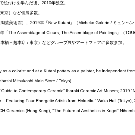
絵付けを学んだ後、2010年独立。
/ 東京）など個展多数。
術館）、2019年「New Kutani」（Micheko Galerie / ミ
Assemblage of Clours, The Assemblage of Paintings」（
本橋三越本店 / 東京）などグループ展やアートフェアに多数参加。
 as a colorist and at a Kutani pottery as a painter, be independent fro
mbashi Mitsukoshi Main Store / Tokyo).
6 “Guide to Contemporary Ceramic” Ibaraki Ceramic Art Musem; 2019 “
n – Featuring Four Energetic Artists from Hokuriku” Wako Hall (Tokyo)
H Ceramics (Hong Kong); “The Future of Aesthetics in Kogei” Nihomba