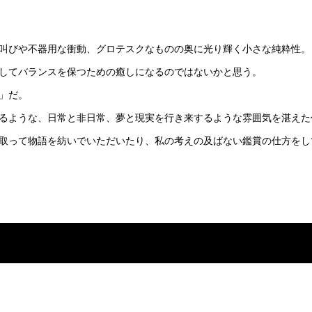
叫びや不器用な衝動、グロテスクなものの奥に光り輝く小さな純粋性。
してバランスを保つための癒しになるのではないかと思う。
」だ。
るような、日常と非日常、夢と現実を行き来するような雰囲気を湛えた
取って物語を紡いでいただいたり、私の考えの及ばない鑑賞の仕方をし