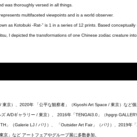
 was thoroughly versed in all things.
epresents multifaceted viewpoints and is a world observer.
n as Kotobuki -Rat-” is 1 in a series of 12 prints. Based conceptually
itsu, I depicted the transformations of one Chinese zodiac creature int
 / 東京）、2020年 「公平な観察者」（Kiyoshi Art Space / 東京）な
ズ A/Dギャラリー / 東京）、 2016年「TENGAI3.0」（hpgrp GALL
（Galerie LJ / パリ）、 「Outsider Art Fair」（パリ）、2019年「A
ェア東京」など アートフェアやグループ展に多数参加。