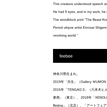
This creature understood speech and
He had 9 eyes, and in my work, he r
The woodblock print “The Beast Know
Period ukiyoe artist Enrosai Shigem
revolving world.”
feebee
神奈川県生まれ。
2019年「共生」（Gallery ＭUMON
2015年「TENGAI2.0」（六本木ヒル
衆商」（東京）、 2018年「XENOLITH」
Beijing」（北京）、「アートフ