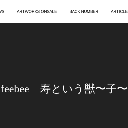
WS
ARTWORKS ONSALE
BACK NUMBER
ARTICLE
feebee 寿という獣〜子〜