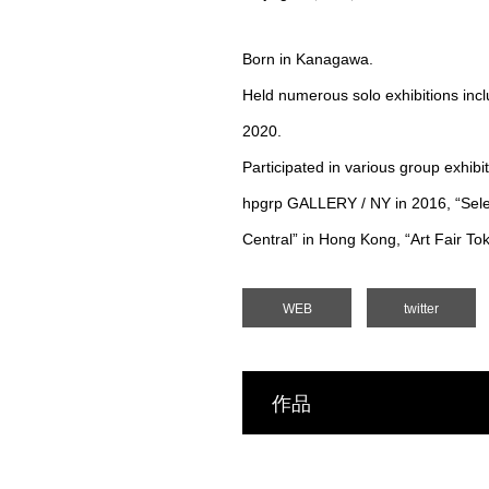
Born in Kanagawa.
Held numerous solo exhibitions incl
2020.
Participated in various group exhibi
hpgrp GALLERY / NY in 2016, “Selecte
Central” in Hong Kong, “Art Fair To
WEB
twitter
作品