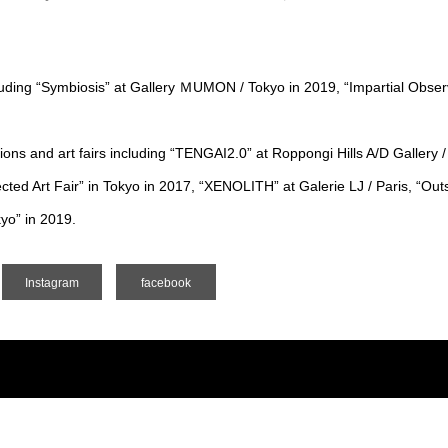
uding “Symbiosis” at Gallery ＭUMON / Tokyo in 2019, “Impartial Observe
tions and art fairs including “TENGAI2.0” at Roppongi Hills A/D Gallery
d Art Fair” in Tokyo in 2017, “XENOLITH” at Galerie LJ / Paris, “Outsid
kyo” in 2019.
Instagram
facebook