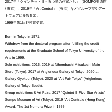
2017年「クインテットⅢ－五つ星の作家たち」（SOMPO美術館
/ 東京）、2019年「Art Central」（香港）などグループ展やアー
トフェアに多数参加。
1999年第1回野村賞受賞。
Born in Tokyo in 1971.
Withdrew from the doctoral program after fulfilling the credit
requirements at the Graduate School of Tokyo University of the
Arts in 1999.
Solo exhibitions: 2016, 2019 at Nihombashi Mitsukoshi Main
Store (Tokyo); 2017 at Artglorieux Gallery of Tokyo; 2020 at
Gallery Gyokuei (Tokyo); 2020 at “Art Fair Tokyo” (Artglorieux
Gallery of Tokyo Booth).
Group exhibitions & Art Fairs: 2017 “QuintetⅢ-Five-Star Artists”
Sompo Museum of Art (Tokyo); 2019 “Art Centrale (Hong Kong).
Award: The 1st Nomura Prize in 1999.