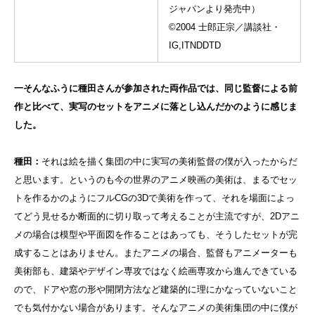
ジャパンより発売中）
©2004 士郎正宗／講談社・
IG,ITNDDTD
一そんなふうに種田さんが参加された両作品では、同じ監督による前
作と比べて、実写のセットをアニメに落とし込んだかのように感じま
した。
種田：
それは絵を描く集団の中に実写の美術監督の僕が入ったからだ
と思います。というのも今の世界のアニメ映画の美術は、まるでセッ
トを作るかのようにフルCGの3Dで美術を作って、それを場面によっ
てどう見せるか断面的に切り取って考えることが主流ですが、2Dアニ
メの場合は模型や平面図を作ることはあっても、そうしたセットが完
成することはありません。またアニメの場合、監督もアニメーターも
美術部も、建築やデザイン専攻ではなく絵画専攻から進んできている
ので、ドアや窓の形や開閉方法など建築的に理にかなっていないこと
でも気付かない場合があります。そんなアニメの美術集団の中に僕が