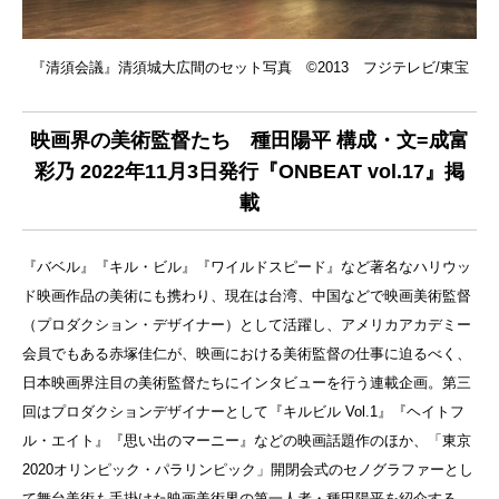
『清須会議』清須城大広間のセット写真 ©2013 フジテレビ/東宝
映画界の美術監督たち 種田陽平
構成・文=成富
彩乃
2022年11月3日発行『ONBEAT vol.17』掲
載
『バベル』『キル・ビル』『ワイルドスピード』など著名なハリウッ
ド映画作品の美術にも携わり、現在は台湾、中国などで映画美術監督
（プロダクション・デザイナー）として活躍し、アメリカアカデミー
会員でもある赤塚佳仁が、映画における美術監督の仕事に迫るべく、
日本映画界注目の美術監督たちにインタビューを行う連載企画。第三
回はプロダクションデザイナーとして『キルビル Vol.1』『ヘイトフ
ル・エイト』『思い出のマーニー』などの映画話題作のほか、「東京
2020オリンピック・パラリンピック」開閉会式のセノグラファーとし
て舞台美術も手掛けた映画美術界の第一人者・種田陽平を紹介する。