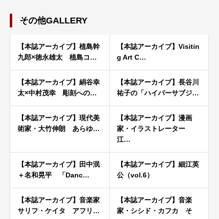
その他GALLERY
【本誌アーカイブ】植島幹
【本誌アーカイブ】Visitin
九郎×徳永雄太 植島コ…
g Art C…
【本誌アーカイブ】絹谷幸
【本誌アーカイブ】長谷川
太×中村茂幸 彫刻への…
祐子の「ハイパーサブジ…
【本誌アーカイブ】現代美
【本誌アーカイブ】漫画
術家・大竹伸朗 あらゆ…
家・イラストレーター
江…
【本誌アーカイブ】田中泯
【本誌アーカイブ】細江英
＋名和晃平 「Danc…
公（vol.6）
【本誌アーカイブ】音楽家
【本誌アーカイブ】音楽
サリフ・ケイタ アフリ…
家・シシド・カフカ そ