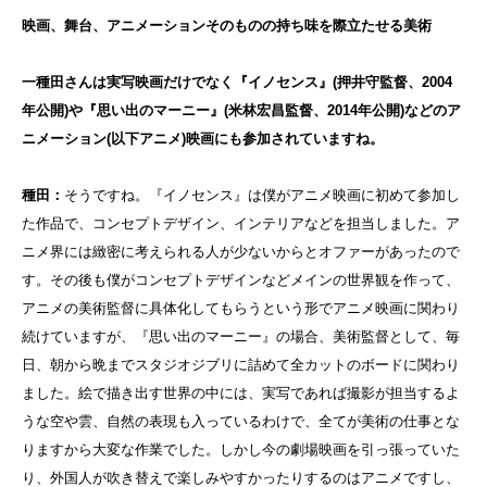
映画、舞台、アニメーションそのものの持ち味を際立たせる美術
一種田さんは実写映画だけでなく『イノセンス』(押井守監督、2004
年公開)や『思い出のマーニー』(米林宏昌監督、2014年公開)などのア
ニメーション(以下アニメ)映画にも参加されていますね。
種田：
そうですね。『イノセンス』は僕がアニメ映画に初めて参加し
た作品で、コンセプトデザイン、インテリアなどを担当しました。ア
ニメ界には緻密に考えられる人が少ないからとオファーがあったので
す。その後も僕がコンセプトデザインなどメインの世界観を作って、
アニメの美術監督に具体化してもらうという形でアニメ映画に関わり
続けていますが、『思い出のマーニー』の場合、美術監督として、毎
日、朝から晩までスタジオジブリに詰めて全カットのボードに関わり
ました。絵で描き出す世界の中には、実写であれば撮影が担当するよ
うな空や雲、自然の表現も入っているわけで、全てが美術の仕事とな
りますから大変な作業でした。しかし今の劇場映画を引っ張っていた
り、外国人が吹き替えで楽しみやすかったりするのはアニメですし、