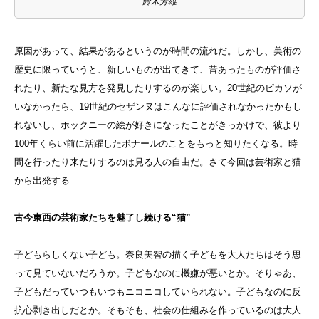
鈴木芳雄
原因があって、結果があるというのが時間の流れだ。しかし、美術の
歴史に限っていうと、新しいものが出てきて、昔あったものが評価さ
れたり、新たな見方を発見したりするのが楽しい。20世紀のピカソが
いなかったら、19世紀のセザンヌはこんなに評価されなかったかもし
れないし、ホックニーの絵が好きになったことがきっかけで、彼より
100年くらい前に活躍したボナールのことをもっと知りたくなる。時
間を行ったり来たりするのは見る人の自由だ。さて今回は芸術家と猫
から出発する
古今東西の芸術家たちを魅了し続ける“猫”
子どもらしくない子ども。奈良美智の描く子どもを大人たちはそう思
って見ていないだろうか。子どもなのに機嫌が悪いとか。そりゃあ、
子どもだっていつもいつもニコニコしていられない。子どもなのに反
抗心剥き出しだとか。そもそも、社会の仕組みを作っているのは大人