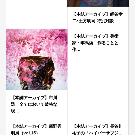
【本誌アーカイブ】絹谷幸
二×土方明司 特別対談…
【本誌アーカイブ】美術
家・李禹煥 作ることと
作…
【本誌アーカイブ】市川
透 全てにおいて破格な
現…
【本誌アーカイブ】庵野秀
【本誌アーカイブ】長谷川
明展（vol.15）
祐子の「ハイパーサブジ…