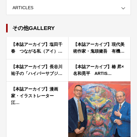
ARTICLES
その他GALLERY
【本誌アーカイブ】塩田千
【本誌アーカイブ】現代美
春 つながる私（アイ）…
術作家・鬼頭健吾 有機…
【本誌アーカイブ】長谷川
【本誌アーカイブ】椿 昇×
祐子の「ハイパーサブジ…
名和晃平 ARTIS…
【本誌アーカイブ】漫画
家・イラストレーター
江…