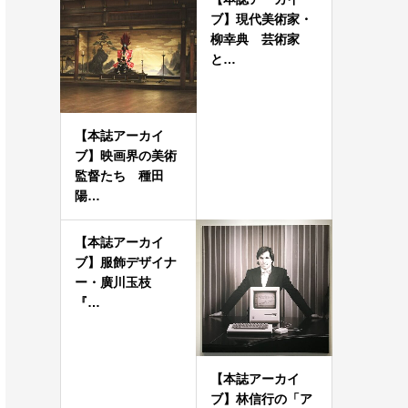
ブ】現代美術家・
柳幸典 芸術家
と…
【本誌アーカイ
ブ】映画界の美術
監督たち 種田
陽…
【本誌アーカイ
ブ】服飾デザイナ
ー・廣川玉枝
『…
【本誌アーカイ
ブ】林信行の「ア