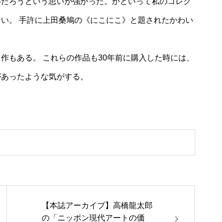
いだろうという思いが強かった。かといって私のコレク
い。 手許に上田桑鳩の《にこにこ》と題されたかわい
作もある。 これらの作品も30年前に購入した時には、
があったような気がする。
【本誌アーカイブ】高橋龍太郎
の「ニッポン現代アートの価