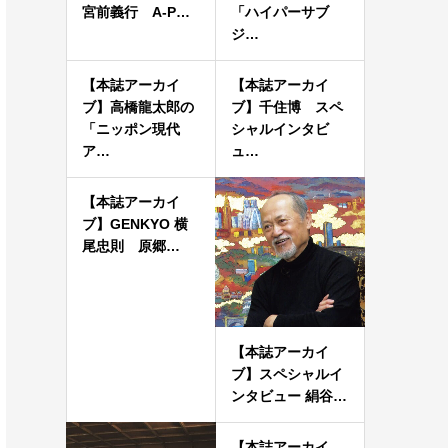
宮前義行 A-P…
「ハイパーサブ
ジ…
【本誌アーカイ
【本誌アーカイ
ブ】高橋龍太郎の
ブ】千住博 スペ
「ニッポン現代
シャルインタビ
ア…
ュ…
【本誌アーカイ
ブ】GENKYO 横
尾忠則 原郷…
【本誌アーカイ
ブ】スペシャルイ
ンタビュー 絹谷…
【本誌アーカイ