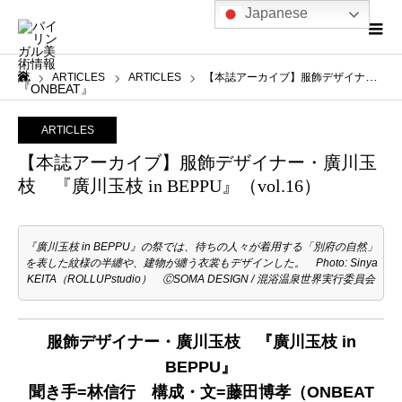
Japanese
ARTICLES
ARTICLES
【本誌アーカイブ】服飾デザイナー・廣川玉枝 『廣川玉枝 in BEPPU』（vol.16）
ホーム
ARTICLES
【本誌アーカイブ】服飾デザイナー・廣川玉
枝 『廣川玉枝 in BEPPU』（vol.16）
『廣川玉枝 in BEPPU』の祭では、待ちの人々が着用する「別府の自然」
を表した紋様の半纏や、建物が纏う衣裳もデザインした。 Photo: Sinya
KEITA（ROLLUPstudio） ⒸSOMA DESIGN / 混浴温泉世界実行委員会
服飾デザイナー・廣川玉枝 『廣川玉枝 in
BEPPU』
聞き手=林信行 構成・文=藤田博孝（ONBEAT