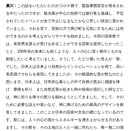
廣川：
この話をいただいたのがコロナ禍で、緊急事態宣言が発令され
る中だったのですが、観光業が中心の別府では旅行客も激減し、予定
されていたイベントが全て中止になるなどかなり苦しい状況に置かれ
ていました。それを見て、芸術の力で再び町を元気にするためには何
ができるのかを考えながらリサーチを始めました。今回の芸術祭で
は、老若男女誰もが受け止めることができる芸術を提供したかったこ
とと、100年先の未来にも続くような、人々の心に深く根付くものを
創造したいと考えていました。そうして、たどり着いた答えが「祭」
でした。日本人は古来より自然からインスピレーションを得て、高い
美意識でそれらを表現してきましたが、その根源的な形が祭なのだと
思います。日本人は、日常的な暮らしの中で自然の恵みに感謝を捧
げ、豊穣を祈り、また自然災害が起きた時や疫病が流行した時などに
は、神に祈りを捧その怒りを鎮めようとしてきました。そして、その
ために必要な設えや装いなど、神に捧げるための最高のデザインを創
造してきました。このことが日本の芸術や文化の礎になっているので
す。祭には、人々の心の底からエネルギーを湧き上がらせる力があり
ますし、その祭を、その土地の人々と一緒に作れたら、唯一無二の強