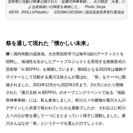
芸術祭に先駆け映像公開された「追儺式神事奉納」。火の精霊「火鬼」に
よる疫病祓いの神楽を奉納した。 Photo: Sinya
KEITA（ROLLUPstudio） ⒸSOMA DESIGN / 混浴温泉世界実行委員会
祭を通して現れた「懐かしい未来」
林：
国内有数の温泉地、大分県別府市では毎年1組のアーティストを
招聘し、地域性を生かしたアートプロジェクトを実現する個展形式の
芸術祭「in BEPPU」を展開しています。第6回となる2021年は服飾デ
ザイナーとして活動する廣川玉枝さんが選ばれ、「祭」をテーマに開
催されました。2021年12月から2022年2月まで、3カ月にわたり開催
された『廣川玉枝 in BEPPU』のオープニングイベントである「地嶽
祭神事奉納」には、私も参加しました。町の人々や建物が廣川さんの
デザインした衣裳で装われていたのも素敵でしたが、それ以上に町の
人々の心が祭を通して一つにまとまっていく様子に感動しました。廣
川さんはなぜ「祭」というテーマを選んだのでしょうか。