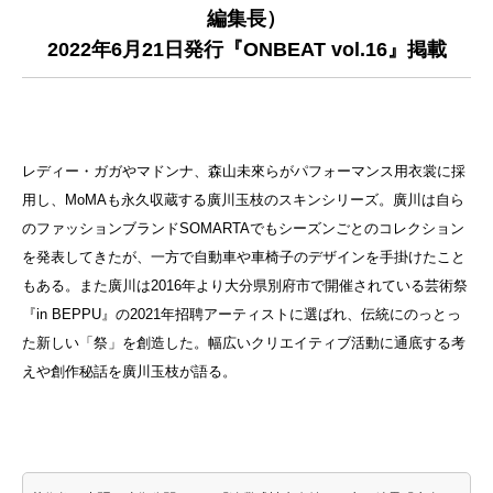
編集長）
2022年6月21日発行『ONBEAT vol.16』掲載
レディー・ガガやマドンナ、森山未來らがパフォーマンス用衣裳に採
用し、MoMAも永久収蔵する廣川玉枝のスキンシリーズ。廣川は自ら
のファッションブランドSOMARTAでもシーズンごとのコレクション
を発表してきたが、一方で自動車や車椅子のデザインを手掛けたこと
もある。また廣川は2016年より大分県別府市で開催されている芸術祭
『in BEPPU』の2021年招聘アーティストに選ばれ、伝統にのっとっ
た新しい「祭」を創造した。幅広いクリエイティブ活動に通底する考
えや創作秘話を廣川玉枝が語る。