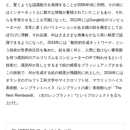
と、驚くような認識能力を発揮することが2006年頃に判明。その頃に
はインターネット上に膨大な情報が蓄積されていたこともあり、それ
らを学習させることも可能になった。2012年にはGoogle社のコンピュ
ーターが、非常に多くのバリエーションがある猫の顔を概念としてお
ぼろげに理解。それ以後、AIはさまざまな画像をかなり高い精度で認
識できるようになった。2014年には「敵対的生成ネットワーク」とい
う技術が世界的注目を集めた。絵を描くAIと、人間に負けない審美眼
を持つ識別AIのアルゴリズムをコンピューターの中で戦わせるという
技術だ。識別AIが良しとするまで絵の精度をブラッシュアップさせる
この技術で、AIが生成する絵の精度が飛躍的に向上した。2016年には
オランダのデルフト工科大学やマイクロソフト社、マウリッツハイス
美術館、レンブラントハイス（レンブラントの家）美術館らが「The
Next Rembrandt」（次のレンブラント）*というプロジェクトを立ち
上げた。