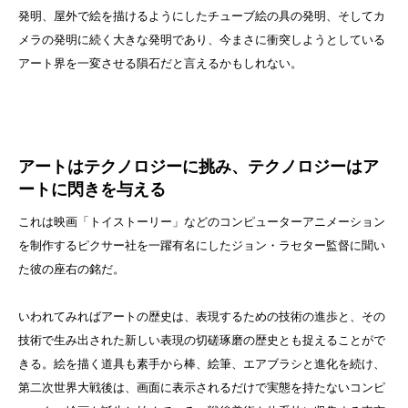
発明、屋外で絵を描けるようにしたチューブ絵の具の発明、そしてカ
メラの発明に続く大きな発明であり、今まさに衝突しようとしている
アート界を一変させる隕石だと言えるかもしれない。
アートはテクノロジーに挑み、テクノロジーはア
ートに閃きを与える
これは映画「トイストーリー」などのコンピューターアニメーション
を制作するピクサー社を一躍有名にしたジョン・ラセター監督に聞い
た彼の座右の銘だ。
いわれてみればアートの歴史は、表現するための技術の進歩と、その
技術で生み出された新しい表現の切磋琢磨の歴史とも捉えることがで
きる。絵を描く道具も素手から棒、絵筆、エアブラシと進化を続け、
第二次世界大戦後は、画面に表示されるだけで実態を持たないコンピ