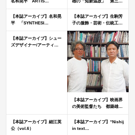
名和晃平 ARTIS…
雄の「知新温故」 第三…
【本誌アーカイブ】名和晃
【本誌アーカイブ】生駒芳
平 「SYNTHESI…
子の服飾・芸術・伝統工…
【本誌アーカイブ】シュー
ズデザイナー/アーティ…
【本誌アーカイブ】映画界
の美術監督たち 都築雄…
【本誌アーカイブ】細江英
【本誌アーカイブ】“Nishij
公（vol.6）
in text…