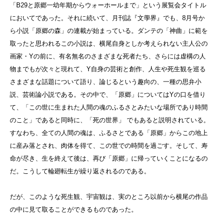
「B29と原郷一幼年期からウォーホールまで」という展覧会タイトル
においてであった。それに続いて、月刊誌『文學界』でも、8月号か
ら小説「原郷の森」の連載が始まっている。ダンテの「神曲」に範を
取ったと思われるこの小説は、横尾自身としか考えられない主人公の
画家・Yの前に、有名無名のさまざまな死者たち、さらには虚構の人
物までもが次々と現れて、Y自身の芸術と創作、人生や死生観を巡る
さまざまな話題について語り、論じるという趣向の、一種の思弁小
説、芸術論小説である。その中で、「原郷」についてはYの口を借り
て、「この世に生まれた人間の魂のふるさとみたいな場所であり時間
のこと」であると同時に、「死の世界」 でもあると説明されている。
すなわち、全ての人間の魂は、ふるさとである「原郷」からこの地上
に産み落とされ、肉体を得て、この世での時間を過ごす。そして、寿
命が尽き、生を終えて後は、再び「原郷」に帰っていくことになるの
だ。こうして輪廻転生が繰り返されるのである。
だが、このような死生観、宇宙観は、実のところ以前から横尾の作品
の中に見て取ることができるものであった。