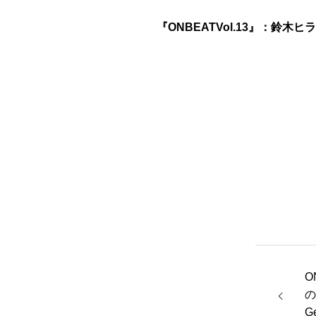
『ONBEATVol.13』：鈴木ヒ
O
の
G