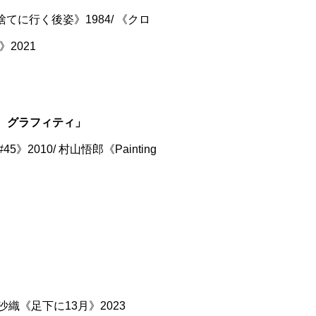
を捨てに行く後姿》1984/ 《クロ
》2021
ィ、グラフィティ」
#45》2010/ 村山悟郎《Painting
井沙織《足下に13月》2023