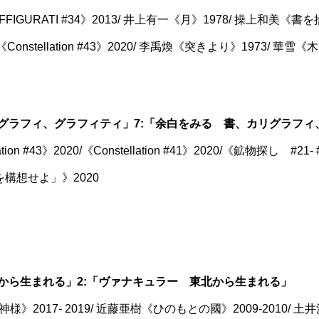
URATI #34》2013/ 井上有一《月》1978/ 操上和美《書
nstellation #43》2020/ 李禹煥《突きより》1973/ 華雪《木
カリグラフィ、グラフィティ」7:「余白をみる 書、カリグラフ
n #43》2020/《Constellation #41》2020/《鉱物探し #21- 
体を構想せよ」》2020
東北から生まれる」2:「ヴァナキュラー 東北から生まれる」
017- 2019/ 近藤亜樹《ひのもとの國》2009-2010/ 土