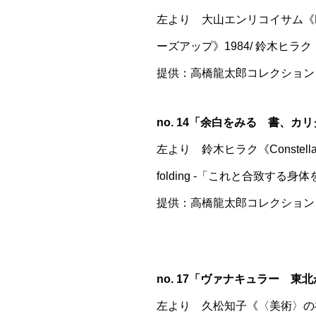
左より 大山エンリコイサム《FFIG
ーズアップ》1984/ 鈴木ヒラク《Co
提供：高橋龍太郎コレクション
no. 14「余白をみる 書、
左より 鈴木ヒラク《Constellatio
folding -「これと合致する身
提供：高橋龍太郎コレクション
no. 17「ヴァナキュラー 
左より 久松知子《〈美術〉の神様》2