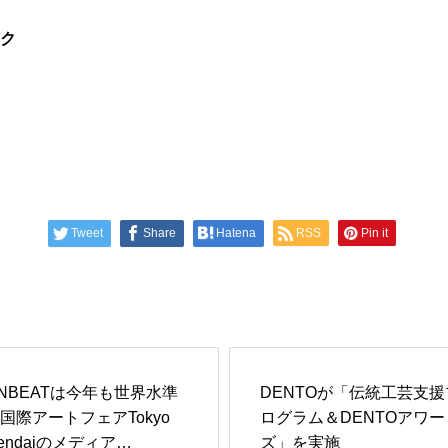
ラク
Tweet
Share
Hatena
RSS
Pin it
NBEATは今年も世界水準
DENTOが「伝統工芸支援
国際アートフェアTokyo
ログラム＆DENTOアワー
endaiのメディア…
ズ」を実施