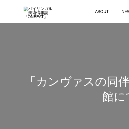
ABOUT
NE
「カンヴァスの同
館に