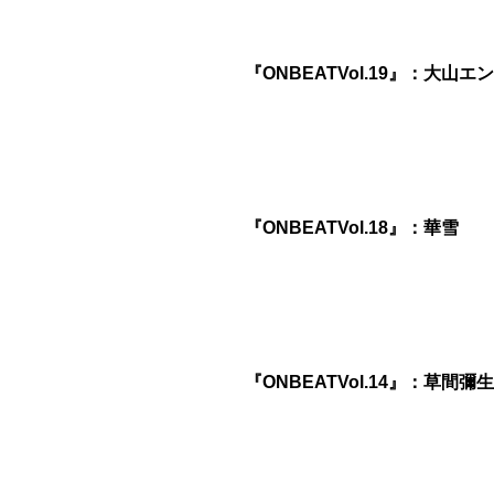
『ONBEATVol.19』：大山
『ONBEATVol.18』：華雪
『ONBEATVol.14』：