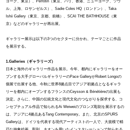
ヨーク、東京）、Perrotin（東京、パリ、香港、ニューヨーク、ソウ
ル、上海、ロサンゼルス）、Sadie Coles HQ（ロンドン）、Taka
Ishii Gallery（東京、京都、前橋）、SCAI THE BATHHOUSE（東
京）などのギャラリーが再出展。
ギャラリー展示は以下の3つのセクターに分かれ、テーマごとに作品
を展示する。
1.Galleries（ギャラリーズ）
日本と海外のギャラリー作品を展示。今年、都内にギャラリーをオー
プンする大手グローバルギャラリーのPace GalleryがRobert Longoの
個展で出展する他、今秋に世界8拠点目でアジア初拠点となるギャラ
リーを都内にオープンするフランスのCeysson & Bénétièreの出展も
決定。さらに、中国の伝統文化と現代文化のつながりを探求する、コ
ンセプチュアル作品で知られるAi Weiweiのブロンズ彫刻を展示するの
は、アジアに4拠点あるTang Contemporary。また、北京のSPURS
Galleryは、ドイツを代表する現代アーティストの一人で、大規模で精
巧な抽象絵画、彫刻、ネオンを用いたインスタレーションで知られる