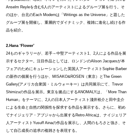
Anselm Reyleを含む6人のアーティストによるグループ展を行う。そ
のほか、台北のEach Modernは「Writings as the Universe」と題した
グループ展を開催し、重層的でダイナミック、複雑に進化し続ける作
品を紹介。
2.Hana ‘Flower’
24ものギャラリーが、若手～中堅アーティスト1、2人による作品を展
示するセクター。注目作品としては、ロンドンのAlison Jacquesが本
フェアのためにキュレーションした英国人アーティストSophie Barber
の新作の個展を行うほか、MISAKO&ROSEN（東京）とThe Green
Gallery(アメリカ合衆国・ミルウォーキー）は共同展示にて、Trevor
Shimizuの作品を展示。東京を拠点にするANOMALYは、「More Than
Human」をテーマに、2人の日本人アーティスト淺井裕介と田中圭介
による生命と自然の関係性を探求する作品を展示する。さらに、初め
てナイジェリア・アブジャから出展するRetro Africaは、ナイジェリア
人アーティストYusuff Ainaの作品を展示し、人間のもろさと強さ、そ
して自己成長の追求の複雑さを表現する。