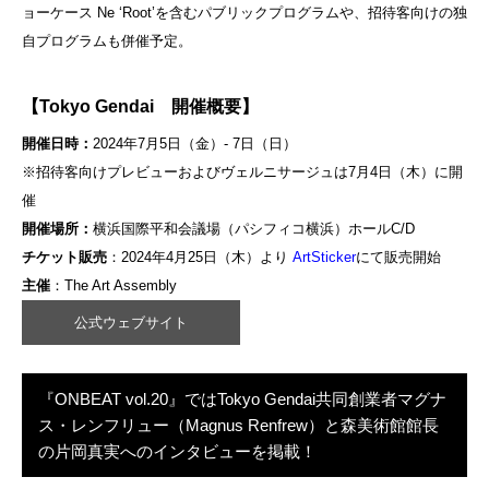
ョーケース Ne ‘Root’を含むパブリックプログラムや、招待客向けの独
自プログラムも併催予定。
【Tokyo Gendai 開催概要】
開催日時：
2024年7月5日（金）- 7日（日）
※招待客向けプレビューおよびヴェルニサージュは7月4日（木）に開
催
開催場所：
横浜国際平和会議場（パシフィコ横浜）ホールC/D
チケット販売
：2024年4月25日（木）より
ArtSticker
にて販売開始
主催
：The Art Assembly
公式ウェブサイト
『ONBEAT vol.20』ではTokyo Gendai共同創業者マグナ
ス・レンフリュー（Magnus Renfrew）と森美術館館長
の片岡真実へのインタビューを掲載！