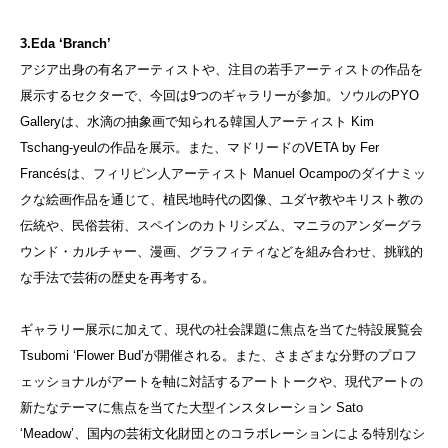
3.Eda ‘Branch’
アジア出身の有名アーティストや、注目の若手アーティストの作品を
展示するセクターで、今回は9つのギャラリーが参加。ソウルのPYO
Galleryは、水滴の抽象画で知られる韓国人アーティスト Kim
Tschang-yeulの作品を展示。また、マドリードのVETA by Fer
Francésは、フィリピン人アーティスト Manuel Ocampoのダイナミッ
クな絵画作品を通じて、植民地時代の図像、ユダヤ教やキリスト教の
伝統や、民俗芸術、スペインのカトリシズム、マニラのアンダーグラ
ウンド・カルチャー、漫画、グラフィティなどを組み合わせ、挑戦的
な手法で芸術の歴史を再考する。
ギャラリー展示に加えて、現代の社会課題に焦点を当てた特設展覧会
Tsubomi ‘Flower Bud’が開催される。また、さまざまな分野のプロフ
ェッショナルがアートを軸に対話するアートトークや、現代アートの
新たなテーマに焦点を当てた大型インスタレーション Sato
‘Meadow’、国内の芸術文化財団とのコラボレーションによる特別なシ