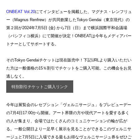
ONBEAT Vol.20
にてインタビューを掲載した、マグナス・レンフリュ
ー（Magnus Renfrew）が共同創業したTokyo Gendai（東京現代）の
第２回が2024年7月5日 (金) から7日（日）まで横浜国際平和会議場
（パシフィコ横浜）にて開催が決定！ONBEATは今年もメディアパー
トナーとしてサポートする。
そのTokyo Gendaiチケットは現在販売中！下記URLより購入いただい
た方は一般価格の15％割引でチケットをご購入可能。この機会をお見
逃しなく。
特別割引チケットご購入リンク
今年は
展覧会のレセプション「ヴェルニサージュ」をプレビューデー
の7月4日17:00から開催。アート界隈の方や現代アートを愛する多く
の人が集まり、会場ではたくさんのコミュニケーションの輪が広が
る。一般公開日より一足早く展示を見ることができるこのヴェルニサ
ージュと7月5日に入場できる最もお得なヴェルニサージュ券をぜひご