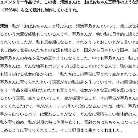
ュメンタリー作品です。この後、河瀨さんは、おばあちゃん三部作のような形
（1996年）を立て続けに制作していますね。
河瀨
：私が「おばあちゃん」と呼ぶ人は、河瀨宇乃さんといって、第二次世
るという大変な経験もしている人です。宇乃さんが、幼い私に日常的に語り
まれていましたが、私も思春期になると、それをうっとおしいとか古臭いと
表し始めて世界の人たちとの交流も増えると、国外から日本という国や、自
瀨宇乃さんの存在を見つめ直すようになりました。中でも宇乃さんは、私に
宇乃さんは、どんな物事もポジティブに捉えることのできる人で、強い生き
も語り掛ける彼女の姿からは、「私たちはこの宇宙に育まれて生かされてる
宇乃さんに育てられたという現実が今の私自身を作っています。その関係性
タリー作品を撮り続けたのだとも言えます。彼女が小さな豆の種を庭に植え
るという現実。生きるということ、命が循環すること、その宇宙が宇乃さん
せてくれるだけで、何かがスーッって引いて楽になるんですね。後年、宇乃
手から出ているパワーは変わることがなく、どんなに素晴らしい整体師の人よ
私を育て始め、私が14歳の時に伴侶を亡くし、高齢のおばあちゃんになって
しめるように育ててくれました。そして97歳まで生きてくれました。