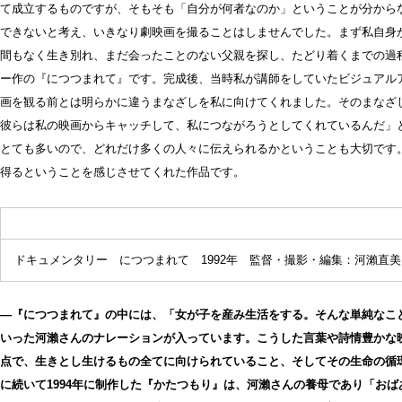
て成立するものですが、そもそも「自分が何者なのか」ということが分から
できないと考え、いきなり劇映画を撮ることはしませんでした。まず私自身
間もなく生き別れ、まだ会ったことのない父親を探し、たどり着くまでの過
ー作の『につつまれて』です。完成後、当時私が講師をしていたビジュアル
画を観る前とは明らかに違うまなざしを私に向けてくれました。そのまなざ
彼らは私の映画からキャッチして、私につながろうとしてくれているんだ」
とても多いので、どれだけ多くの人々に伝えられるかということも大切です
得るということを感じさせてくれた作品です。
ドキュメンタリー につつまれて 1992年 監督・撮影・編集：河瀨直美 ©ku
―『につつまれて』の中には、「女が子を産み生活をする。そんな単純なこ
いった河瀨さんのナレーションが入っています。こうした言葉や詩情豊かな
点で、生きとし生けるもの全てに向けられていること、そしてその生命の循
に続いて1994年に制作した『かたつもり』は、河瀨さんの養母であり「お