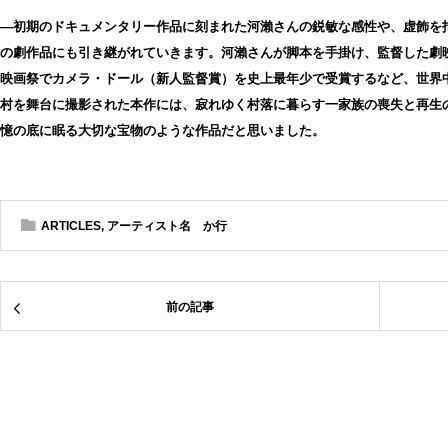
―初期のドキュメンタリー作品に刻まれた河瀨さんの鋭敏な感性や、虚飾を
の劇作品にも引き継がれていきます。河瀨さんが脚本を手掛け、監督した劇映
映画祭でカメラ・ドール（新人監督賞）を史上最年少で受賞するなど、世界
村を舞台に撮影された本作には、寂れゆく村落に暮らす一家族の喪失と再生
憶の底に眠る大切な宝物のような作品だと思いました。
ARTICLES
,
アーティスト名 か行
前の記事