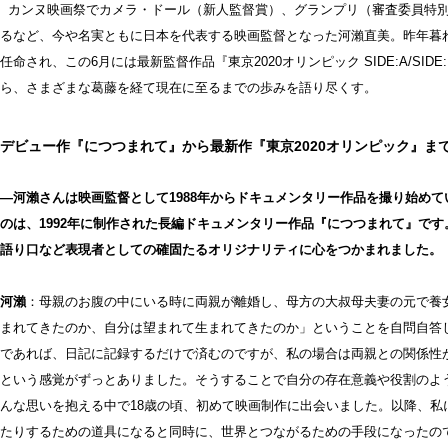
カンヌ映画祭でカメラ・ドール（新人監督賞）、グランプリ（審査委員特別
るなど、今や名実ともに日本を代表する映画監督となった河瀨直美。昨年暮
任命され、この6月には最新監督作品『東京2020オリンピック SIDE:A/S
ら、さまざまな葛藤を経て現在に至るまでの歩みを語り尽くす。
デビュー作『につつまれて』から最新作『東京2020オリンピック』ま
―河瀨さんは映画監督として1988年からドキュメンタリー作品を撮り始め
のは、1992年に制作された長編ドキュメンタリー作品『につつまれて』で
語り口など表現者としての確固たるオリジナリティに心をつかまれました。
河瀨
：母親のお腹の中にいる時に両親が離婚し、母方の大叔母夫妻の元で養
まれてきたのか、自分は望まれて生まれてきたのか」ということを自問自答
であれば、日記に記録するだけで済むのですが、私の場合は両親との関係性
という感覚がずっとありました。そうすることで自分の存在意義や役割のよ
んな思いを抱える中で18歳の頃、初めて映画制作に出会いました。以降、私
たりするための道具になると同時に、世界とつながるための手段になったの