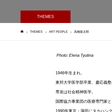
THEMES
THEMES
ART PEOPLE
高橋龍太郎
ホーム
Photo: Elena Tyutina
1946年生まれ。
東邦大学医学部卒業、慶応義塾
専攻は社会精神医学。
国際協力事業団の医療専門家と
1990年東京・蒲田にタカハシ