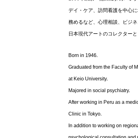
デイ・ケア、訪問看護を中心に
務めるなど、心理相談、ビジネ
日本現代アートのコレクターと
Born in 1946.
Graduated from the Faculty of M
at Keio University.
Majored in social psychiatry.
After working in Peru as a medi
Clinic in Tokyo.
In addition to working on region
psychological consultation and m