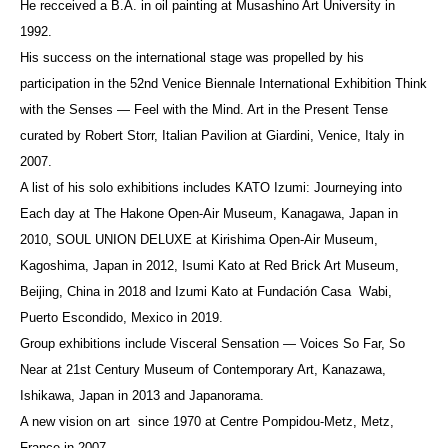
He recceived a B.A. in oil painting at Musashino Art University in
1992.
His success on the international stage was propelled by his
participation in the 52nd Venice Biennale International Exhibition Think
with the Senses ― Feel with the Mind. Art in the Present Tense
curated by Robert Storr, Italian Pavilion at Giardini, Venice, Italy in
2007.
A list of his solo exhibitions includes KATO Izumi: Journeying into
Each day at The Hakone Open-Air Museum, Kanagawa, Japan in
2010, SOUL UNION DELUXE at Kirishima Open-Air Museum,
Kagoshima, Japan in 2012, Isumi Kato at Red Brick Art Museum,
Beijing, China in 2018 and Izumi Kato at Fundación Casa Wabi,
Puerto Escondido, Mexico in 2019.
Group exhibitions include Visceral Sensation ― Voices So Far, So
Near at 21st Century Museum of Contemporary Art, Kanazawa,
Ishikawa, Japan in 2013 and Japanorama.
A new vision on art since 1970 at Centre Pompidou-Metz, Metz,
France in 2007.