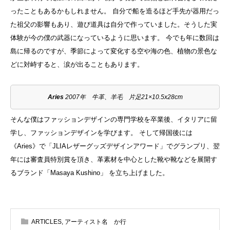
ったこともあるかもしれません。 自分で船を造るほど手先が器用だっ
た祖父の影響もあり、遊び道具は自分で作っていました。そうした実
体験が今の僕の武器になっているように思います。 今でも年に数回は
島に帰るのですが、季節によって変化する空や海の色、植物の景色な
どに対峙すると、涙が出ることもあります。
Aries
2007年 牛革、羊毛 片足21×10.5x28cm
そんな僕はファッションデザインの専門学校を卒業後、イタリアに留
学し、ファッションデザインを学びます。 そして帰国後には
《Aries》で「JLIAレザーグッズデザインアワード」でグランプリ、翌
年には審査員特別賞を頂き、革素材を中心とした靴や靴などを展開す
るブランド「Masaya Kushino」 を立ち上げました。
ARTICLES
,
アーティスト名 か行