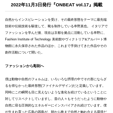
2022年11月3日発行『ONBEAT vol.17』掲載
自然からインスピレーションを受け、その最終形態をテーマに最先端
技術や伝統技術を駆使して、靴を制作している串野真也。 イタリアで
ファッションを学んだ後、現在は京都を拠点に活動している串野に、
Fashion Institute of Technology 美術館やヴィクトリア&アルバート博
物館に永久保存された作品のほか、これまで手掛けてきた作品やその
創作活動について聞いた。
ファッションから彫刻へ
僕は動物や自然のフォルムは、いろいろな摂理の中でその形にならざ
るを得なかった最終形態(ファイナルデザイン)だと定義しています。
同時にこの瞬間も目に見えないような進化を続けているということに
対してリスペクトしていますし、昔の人々もそうだったように動物や
自然に宿る圧倒的なエネルギーにインスパイアされ続けています。僕
が生まれ育った広島の因島が、朝から晩まで自然と触れ合える環境だ