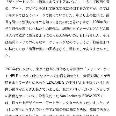
『ザ・ビートルズ』（通称：ホワイトアルバム）。こうして映画や音
楽、アート、デザインを通じて欧米文化に傾倒するのですが、全ては
テキストではなくイメージで捉えていました。私より上の世代は、辞
書を引いて勉強して海外を知ってきたのだと思いますが、1960年代に
学生時代を過ごした私たちの世代は、網膜からイメージをどんどん取
り入れて欧米に憧れるようになった人が多いのかもしれません。それ
は結局アメリカの巧みなマーケティングなのでしょうが、戦後生まれ
の私たちには「鬼畜米英」の実感はなく、憧れでしかありませんでし
た。
1970年代にかけて、東京では川久保玲さんが原宿の「フリーマーケッ
ト HELP!」の中の小さなブースでお店を始めたり、倉俣史朗さんが当
時青山キラー通りにあった EDWARD’S の本社ビルを手掛けたりと面
白い動きがたくさん起きていました。私はアパレルセレクトショップ
の販促をやっていて、取引先だった Van Jacket や EDWARD’S に
は、錚々たるデザイナー・アートディレクターの方々がいました。そ
うした方々から学んでいく中で27歳の時に独立を決め、故郷である浜