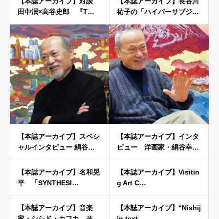
【本誌アーカイブ】対談
【本誌アーカイブ】長谷川
田中泯×高谷史郎 『T…
祐子の「ハイパーサブジ…
【本誌アーカイブ】スペシ
【本誌アーカイブ】インタ
ャルインタビュー 絹谷…
ビュー 洋画家・絹谷幸…
【本誌アーカイブ】名和晃
【本誌アーカイブ】Visitin
平 「SYNTHESI…
g Art C…
【本誌アーカイブ】音楽
【本誌アーカイブ】“Nishij
家・シシド・カフカ そ
in text…