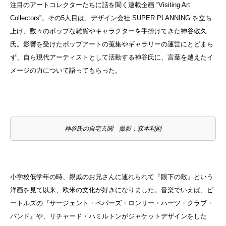
注目のアートコレクターたちに話を聞く連載企画 “Visiting Art
Collectors”。その5人目は、デザイン会社 SUPER PLANNING を立ち
上げ、数々のポップな雑貨やキャラクターを手掛けてきた神谷敬久
氏。影響を受けたポップアートの蒐集やギャラリーの運営にとどまら
ず、自ら現代アーティストとして活動する神谷氏に、言葉を越えたイ
メージの力について語ってもらった。
神谷氏の自宅玄関 撮影：森本利則
小学校低学年の時、親戚のお兄さんに連れられて『眼下の敵』という
洋画を見て以来、欧米の文化が好きになりました。音楽でいえば、ビ
ートルズの『サージェント・ペパーズ・ロンリー・ハーツ・クラブ・
バンド』や、リチャード・ハミルトンがジャケットデザインをした