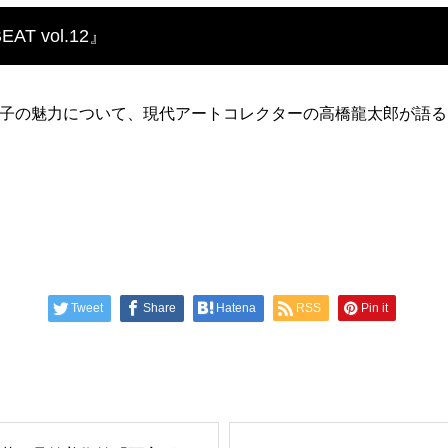
T vol.12』
は鴻池朋子の魅力について、現代アートコレクターの高橋龍太郎が語る
Tweet
Share
Hatena
RSS
Pin it