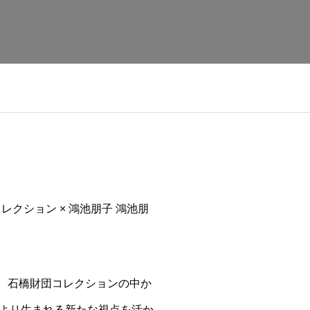
クション × 鴻池朋子 鴻池朋
は、石橋財団コレクションの中か
より生まれる新たな視点を活か