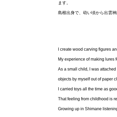
ます。
島根出身で、幼い頃から出雲神
I create wood carving figures 
My experience of making lures f
As a small child, I was attached
objects by myself out of paper cl
I carried toys all the time as go
That feeling from childhood is r
Growing up in Shimane listening