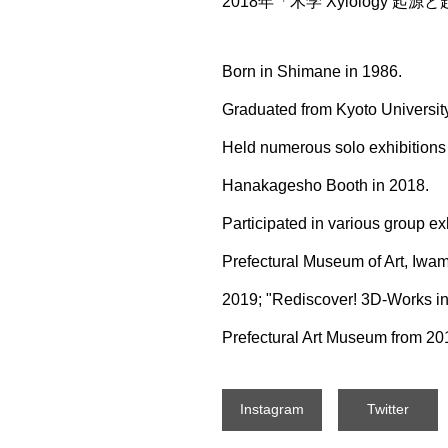
2018年「木学 Xylolog
Born in Shimane in 1986.
Graduated from Kyoto University 
Held numerous solo exhibitions 
Hanakagesho Booth in 2018.
Participated in various group exh
Prefectural Museum of Art, Iwam
2019; "Rediscover! 3D-Works in
Prefectural Art Museum from 20
Instagram
Twitter