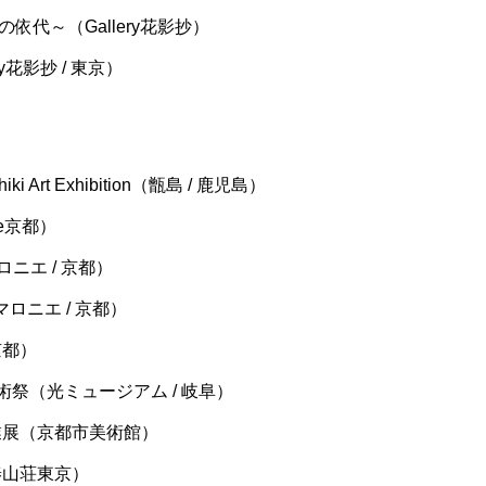
からの依代～（Gallery花影抄）
y花影抄 / 東京）
Art Exhibition（甑島 / 鹿児島）
e京都）
ロニエ / 京都）
マロニエ / 京都）
 京都）
術祭（光ミュージアム / 岐阜）
業展（京都市美術館）
椿山荘東京）