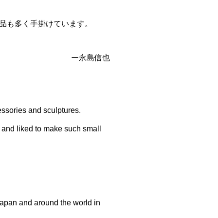
品も多く手掛けています。
ー永島信也
essories and sculptures.
, and liked to make such small
Japan and around the world in