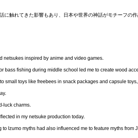
話に触れてきた影響もあり、日本や世界の神話がモチーフの作
and netsukes inspired by anime and video games.
or bass fishing during middle school led me to create wood acc
 to small toys like freebees in snack packages and capsule toys
ay.
od-luck charms.
eflected in my netsuke production today.
 to Izumo myths had also influenced me to feature myths from 