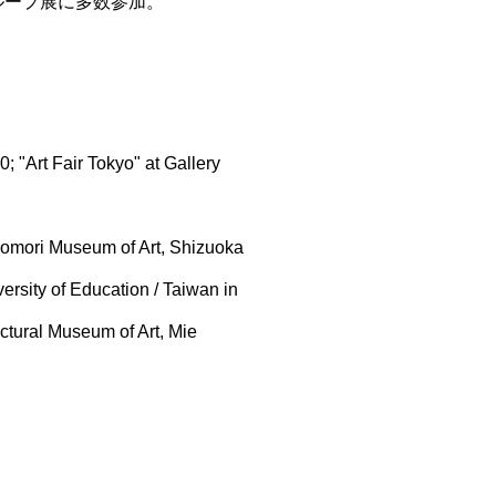
グループ展に多数参加。
 "Art Fair Tokyo" at Gallery
in Aomori Museum of Art, Shizuoka
rsity of Education / Taiwan in
ctural Museum of Art, Mie