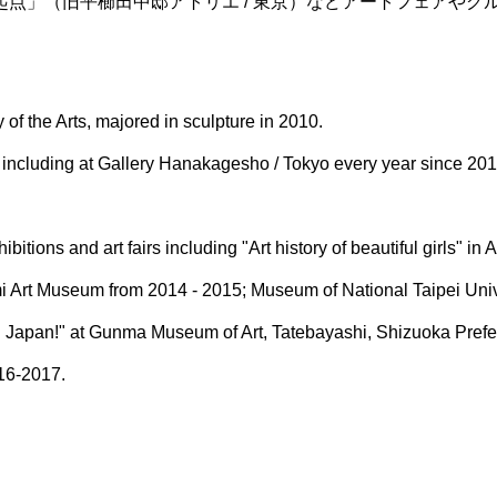
y 起源と起点」（旧平櫛田中邸アトリエ / 東京）などアートフェアや
of the Arts, majored in sculpture in 2010.
including at Gallery Hanakagesho / Tokyo every year since 2010;
ibitions and art fairs including "Art history of beautiful girls" 
i Art Museum from 2014 - 2015; Museum of National Taipei Unive
 Japan!" at Gunma Museum of Art, Tatebayashi, Shizuoka Prefe
16-2017.