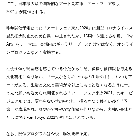
にて、日本最大級の国際的なアート見本市「アートフェア東京
2021」が開催される。
昨年開催予定だった「アートフェア東京2020」は新型コロナウイルス
感染拡大防止のため自粛・中止されたが、15周年を迎える今回、『by
Art』をテーマに、会場内のギャラリーブースだけではなく、オンライ
ンプログラムなども実施する。
社会全体が閉塞感を感じている今だからこそ、多様な価値観を与える
文化芸術に寄り添い、「一人ひとりのいつもの生活の中に、いつもア
ートがある」生活と文化と美術が今以上にもっと近くなるようにー。
そんな願いも込められ開催される「アートフェア東京2021」のキービ
ジュアルでは、変わらない世の中で唯一揺るぎなく移ろいゆく「季
節」が表現され、爽やかで軽やかな印象を作りながら、力強い書体と
ともに”Art Fair Tokyo 2021″が打ち出されている。
なお、開催プログラムは今後、順次発表予定。