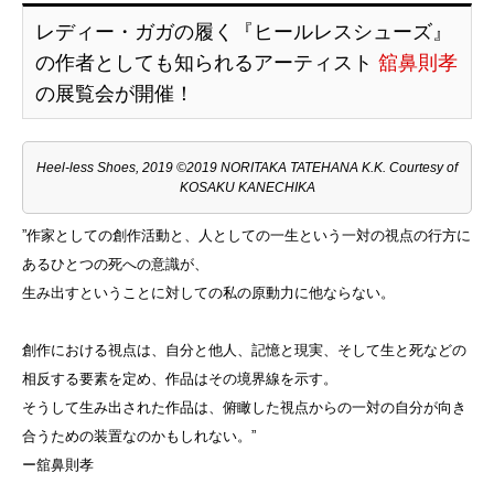
レディー・ガガの履く『ヒールレスシューズ』
の作者としても知られるアーティスト
舘鼻則孝
の展覧会が開催！
Heel-less Shoes, 2019 ©2019 NORITAKA TATEHANA K.K. Courtesy of
KOSAKU KANECHIKA
”作家としての創作活動と、人としての一生という一対の視点の行方に
あるひとつの死への意識が、
生み出すということに対しての私の原動力に他ならない。
創作における視点は、自分と他人、記憶と現実、そして生と死などの
相反する要素を定め、作品はその境界線を示す。
そうして生み出された作品は、俯瞰した視点からの一対の自分が向き
合うための装置なのかもしれない。”
ー舘鼻則孝