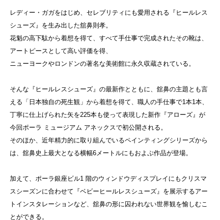
レディー・ガガをはじめ、セレブリティにも愛用される『ヒールレス
シューズ』を生み出した舘鼻則孝。
花魁の高下駄から着想を得て、すべて手仕事で完成されたその靴は、
アートピースとして高い評価を得、
ニューヨークやロンドンの著名な美術館に永久収蔵されている。
そんな『ヒールレスシューズ』の最新作とともに、舘鼻の主題とも言
える「日本独自の死生観」から着想を得て、職人の手仕事で1本1本、
丁寧に仕上げられた矢を225本も使って表現した新作『アローズ』が
今回ポーラ ミュージアム アネックスで初公開される。
そのほか、近年精力的に取り組んでいるペインティングシリーズから
は、舘鼻史上最大となる横幅6メートルにもおよぶ作品が登場。
加えて、ポーラ銀座ビル1 階のウィンドウディスプレイにもクリスマ
スシーズンに合わせて『ベビーヒールレスシューズ』を展示するアー
トインスタレーションなど、舘鼻の形に囚われない世界観を愉しむこ
とができる。