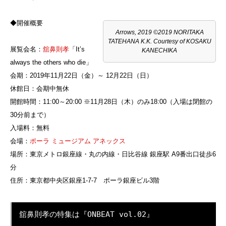
◆開催概要
Arrows, 2019 ©2019 NORITAKA
TATEHANA K.K. Courtesy of KOSAKU
展覧会名：
舘鼻則孝
「It’s
KANECHIKA
always the others who die」
会期：2019年11月22日（金）～ 12月22日（日）
休館日：会期中無休
開館時間：11:00～20:00 ※11月28日（木）のみ18:00（入場は閉館の
30分前まで）
入場料：無料
会場：
ポーラ ミュージアム アネックス
場所：東京メトロ銀座線・丸の内線・日比谷線 銀座駅 A9番出口徒歩6
分
住所：東京都中央区銀座1-7-7 ポーラ銀座ビル3階
舘鼻則孝の特集は『ONBEAT vol.02』