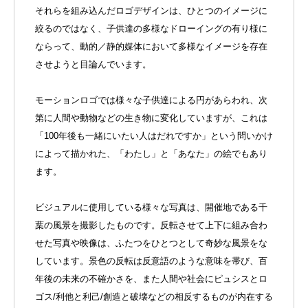
それらを組み込んだロゴデザインは、ひとつのイメージに
絞るのではなく、子供達の多様なドローイングの有り様に
ならって、動的／静的媒体において多様なイメージを存在
させようと目論んでいます。
モーションロゴでは様々な子供達による円があらわれ、次
第に人間や動物などの生き物に変化していますが、これは
「100年後も一緒にいたい人はだれですか」という問いかけ
によって描かれた、「わたし」と「あなた」の絵でもあり
ます。
ビジュアルに使用している様々な写真は、開催地である千
葉の風景を撮影したものです。反転させて上下に組み合わ
せた写真や映像は、ふたつをひとつとして奇妙な風景をな
しています。景色の反転は反意語のような意味を帯び、百
年後の未来の不確かさを、また人間や社会にピュシスとロ
ゴス/利他と利己/創造と破壊などの相反するものが内在する