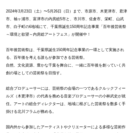
2024年3月23日（土）〜5月26日（日）まで、市原市、木更津市、君津
市、袖ヶ浦市、富津市の内房総5市と、市川市、佐倉市、栄町、山武
市、白子町の6地域にて、千葉県誕生150周年記念事業「百年後芸術祭
～環境と欲望～内房総アートフェス」が開催中！
百年後芸術祭は、千葉県誕生150周年記念事業の一環として実施され
る、百年後を考える誰もが参加できる芸術祭。
自然、文化資源、豊かな千葉を舞台に、一緒に百年後を創っていく共
創の場としての芸術祭を目指す。
総合プロデューサーには、芸術祭の会場の一つであるクルックフィー
ルズ（木更津市）の代表を務める音楽プロデューサーの小林武史が就
任。アートの総合ディレクターは、地域に根ざした芸術祭を数多く手
掛ける北川フラムが務める。
国内外から参加したアーティストやクリエーターによる多様な芸術作