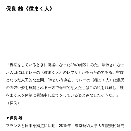
保良 雄《種まく人》
「視察をしているときに廃墟になったJAの施設にみた。居抜きになっ
た入口にはミレーの《種まく人》のレプリカがあったのである。空虚
となった人工的な空間、JAという存在。ミレーの《種まく人》は農民
の力強い姿を称賛される一方で保守的な人たちはこの絵を非難し、種
をまく人を体制に異議申し立てをしている姿とみなしたそうだ。」
（保良）
▼保良 雄
フランスと日本を拠点に活動。2018年、東京藝術大学大学院美術研究