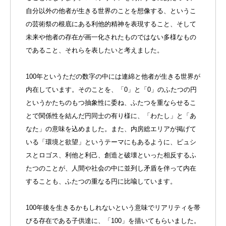
自分以外の他者が生きる世界のことを想像する、というこ
の芸術祭の根底にある利他的精神を表現すること、そして
未来や他者の存在が画一化されたものではない多様なもの
であること、それらを表したいと考えました。
100年というただの数字の中には連綿と他者が生きる世界が
内在しています。そのことを、「0」と「0」のふたつの円
というかたちのもつ抽象性に委ね、ふたつを重ならせるこ
とで関係性を結んだ円同士の有り様に、「わたし」と「あ
なた」の意味を込めました。また、内房総エリアが掲げて
いる「環境と欲望」というテーマにもあるように、ピュシ
スとロゴス、利他と利己、創造と破壊といった相反するふ
たつのことが、人間や社会の中に並列し矛盾を伴って内在
することも、ふたつの重なる円に比喩しています。
100年後を生きるかもしれないという意味でリアリティを帯
びる存在である子供達に、「100」を描いてもらいました。