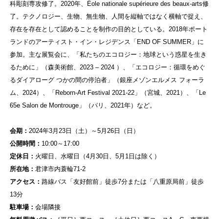
科彫刻専攻修了。2020年、Éole nationale supérieure des beaux-arts修
了。テクノロジー、生物、無生物、人間を縦軸ではなく横軸で捉え、
存在を存在として認めることを制作の目的としている。2018年ポート
ランドのアーティスト・イン・レジデンス「END OF SUMMER」に
参加。主な展覧会に、「私たちのエコロジー：地球という惑星を生き
るために」（森美術館、2023 – 2024 ）、「エコロジー：循環をめぐ
るダイアローグ つかの間の停泊者」（銀座メゾンエルメス フォーラ
ム、2024）、「Reborn-Art Festival 2021-22」（宮城、2021）、「Le
65e Salon de Montrouge」（パリ、2021年）など。
会期：
2024年3月23日（土）～5月26日（日）
公開時間：
10:00～17:00
定休日：
火曜日、水曜日（4月30日、5月1日は除く）
所在地：
君津市内蓑輪71-2
アクセス：
路線バス「友好館前」徒歩7分または「八重原局前」徒歩
13分
駐車場：
会場隣接