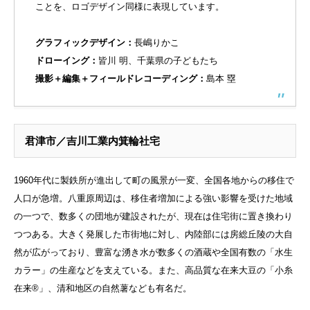
ことを、ロゴデザイン同様に表現しています。
グラフィックデザイン：
⻑嶋りかこ
ドローイング：
皆川 明、千葉県の子どもたち
撮影＋編集＋フィールドレコーディング：
島本 塁
君津市／吉川工業内箕輪社宅
1960年代に製鉄所が進出して町の風景が一変、全国各地からの移住で
人口が急増。八重原周辺は、移住者増加による強い影響を受けた地域
の一つで、数多くの団地が建設されたが、現在は住宅街に置き換わり
つつある。大きく発展した市街地に対し、内陸部には房総丘陵の大自
然が広がっており、豊富な湧き水が数多くの酒蔵や全国有数の「水生
カラー」の生産などを支えている。また、高品質な在来大豆の「小糸
在来®」、清和地区の自然薯なども有名だ。