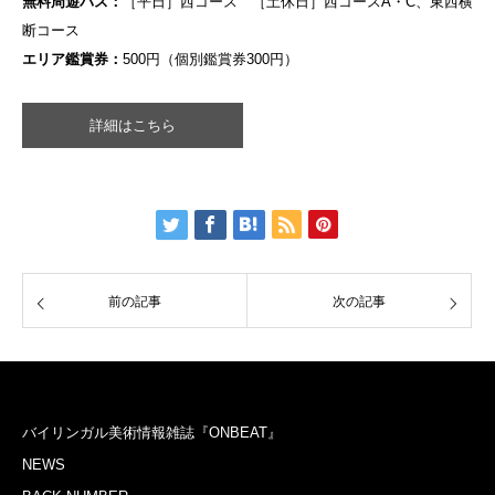
無料周遊バス：
［平日］西コース ［土休日］西コースA・C、東西横
断コース
エリア鑑賞券：
500円（個別鑑賞券300円）
詳細はこちら
前の記事
次の記事
バイリンガル美術情報雑誌『ONBEAT』
NEWS