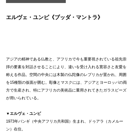
エルヴェ・ユンビ《ブッダ・マントラ》
アジアの精神である仏教と、アフリカで今も重要視されている祖先崇
拝の要素を対話させることにより、違いを受け入れる寛容さと友愛を
称える作品。空間の中央には木製の仏陀像のレプリカが置かれ、周囲
を15種類の仮面が囲む。彫像とマスクには、アジアとヨーロッパの両
方で生産され、特にアフリカの美術品に重用されてきたガラスビーズ
が用いられている。
▼エルヴェ・ユンビ
1973年バンギ（中央アフリカ共和国）生まれ、ドゥアラ（カメルー
ン）在住。