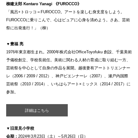
柳建太郎 Kentaro Yanagi 《FUROCCO》
「風呂+トロッコ＝FUROCCO。アートを楽しむ身支度をしよう。
FUROCCOに乗りこんで、心はピュアに心身を清めよう。さあ、芸術
祭に出発進行！」（柳）
▼豊福 亮
1976年東京都生まれ。2000年株式会社OfficeToyofuku 創設、千葉美術
予備校創立、学校長就任。美術に関わる人材の育成に取り組む一方、
芸術祭を中心として自身の作品を展開。越後妻有アートトリエンナー
レ（2006 / 2009 / 2012）、神戸ビエンナーレ（2007）、瀬戸内国際
芸術祭（2010 / 2014）、いちはらアート×ミックス（2014 / 2017）に
参加。
詳細はこちら
▼旧里見小学校
会期：
2024年3月23日（土）～5月26日（日）