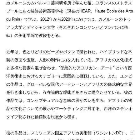
カメルーンのムバルマヨ芸術研修所で学んだ後、フランスのストラス
ブールにある装飾芸術高等学校（現在のHEAR、Haute Ecole des Arts
du Rhin）で学ぶ。2012年から2020年にかけては、カメルーンのドゥ
アラ大学とディシャン大学（それぞれンコンサンバとフンバンに移
転）の美術学院で教鞭をとる。
近年は、色とりどりのビーズやボタンで覆われた、ハイブリッドな木
製の仮面や玉座、人形の制作に力を入れている。アフリカの文化様式
と多様な要素を混ぜ合わせ、”伝統的なアフリカン・アート” という西
洋美術史におけるカテゴリーに意図的に挑戦している。また、ユンビ
の作品は、グローバルな現代アートシーンとアフリカの儀式的な世界
を行き来しながら、存在論的な曖昧さをさらに際立たせている。彼の
作品では、コンセプチュアルな意味の層がズレを生み、アフリカの物
品や文化についての展示やマーケティングに対する、西洋のステレオ
タイプ化された価値観を根底から覆す。
彼の作品は、スミソニアン国立アフリカ美術館（ワシントンDC）、ニ