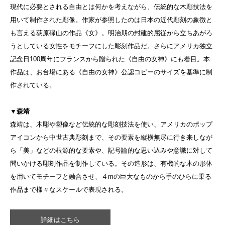
現代に必要とされる自由とは何かを考えながら、伝統的な木彫技法を
用いて制作された彫像。作家が参照したのは日本の近代彫刻の象徴と
も言える荻原碌山の作品《女》。明治期の封建的屈従から立ちあがろ
うとしている女性をモチーフにした彫刻作品だ。さらにアメリカ独立
記念日100周年にフランスから贈られた《自由の女神》にも着目。本
作品は、お台場にある《自由の女神》公認コピーのサイズを基準に制
作されている。
▼森靖
森靖は、木彫や塑像など伝統的な彫刻技法を使い、アメリカのポップ
アイコンから中世古典彫刻まで、その要素を縦横無尽に行き来しなが
ら「美」などの根源的な要素や、記号論的な思い込みや意識に対して
問いかける彫刻作品を制作している。その造形は、有機的な木の形体
を用いてモチーフと融合させ、４mの巨大なものから手のひらに乗る
作品まで様々なスケールで表現される。
詳細はこちら