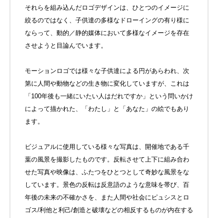
それらを組み込んだロゴデザインは、ひとつのイメージに
絞るのではなく、子供達の多様なドローイングの有り様に
ならって、動的／静的媒体において多様なイメージを存在
させようと目論んでいます。
モーションロゴでは様々な子供達による円があらわれ、次
第に人間や動物などの生き物に変化していますが、これは
「100年後も一緒にいたい人はだれですか」という問いかけ
によって描かれた、「わたし」と「あなた」の絵でもあり
ます。
ビジュアルに使用している様々な写真は、開催地である千
葉の風景を撮影したものです。反転させて上下に組み合わ
せた写真や映像は、ふたつをひとつとして奇妙な風景をな
しています。景色の反転は反意語のような意味を帯び、百
年後の未来の不確かさを、また人間や社会にピュシスとロ
ゴス/利他と利己/創造と破壊などの相反するものが内在する