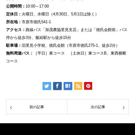
公開時間：
10:00～17:00
定休日：
火曜日、水曜日（4月30日、5月1日は除く）
所在地：
市原市徳氏541-1
アクセス：
路線バス「加茂農協里見支店」または「徳氏会館前」バス
停から徒歩3分、飯給駅から徒歩15分
駐車場：
旧里見小学校、徳氏会館（市原市徳氏275-1、徒歩2分）
無料周遊バス：
［平日］東コース ［土休日］東コースB、東西横断
コース
前の記事
次の記事