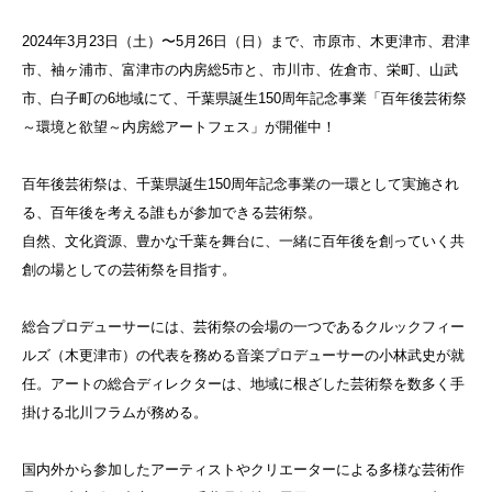
2024年3月23日（土）〜5月26日（日）まで、市原市、木更津市、君津
市、袖ヶ浦市、富津市の内房総5市と、市川市、佐倉市、栄町、山武
市、白子町の6地域にて、千葉県誕生150周年記念事業「百年後芸術祭
～環境と欲望～内房総アートフェス」が開催中！
百年後芸術祭は、千葉県誕生150周年記念事業の一環として実施され
る、百年後を考える誰もが参加できる芸術祭。
自然、文化資源、豊かな千葉を舞台に、一緒に百年後を創っていく共
創の場としての芸術祭を目指す。
総合プロデューサーには、芸術祭の会場の一つであるクルックフィー
ルズ（木更津市）の代表を務める音楽プロデューサーの小林武史が就
任。アートの総合ディレクターは、地域に根ざした芸術祭を数多く手
掛ける北川フラムが務める。
国内外から参加したアーティストやクリエーターによる多様な芸術作