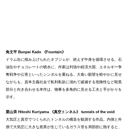
角文平 Bunpei Kado 《Fountain》
ドラム缶に積み上げられたオブジェが、絶えず中身を循環させる。石
油缶やチョコレートの噴水に、作家は列強や経済大国、エネルギー争
奪戦争や公害といったシンボルを重ねる。大食い願望を軽やかに見せ
ながらも、資本主義社会で私利私欲に溺れて破滅する危険性など暗黒
部分と向き合わせる本作は、物事を多角的に見せる工夫と手がかりを
示す。
栗山斉 Hitoshi Kuriyama 《真空トンネル》 tunnels of the void
大気圧と真空でつくられたトンネルの構造を観測する作品。内側と外
側で大気圧に大きな差異が生じているガラス管を局部的に熱すると、