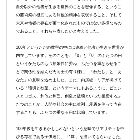
自分以外の他者が生きる世界のことを想像する、というこ
の芸術祭の根底にある利他的精神を表現すること、そして
未来や他者の存在が画一化されたものではない多様なもの
であること、それらを表したいと考えました。
100年というただの数字の中には連綿と他者が生きる世界が
内在しています。そのことを、「0」と「0」のふたつの円
というかたちのもつ抽象性に委ね、ふたつを重ならせるこ
とで関係性を結んだ円同士の有り様に、「わたし」と「あ
なた」の意味を込めました。また、内房総エリアが掲げて
いる「環境と欲望」というテーマにもあるように、ピュシ
スとロゴス、利他と利己、創造と破壊といった相反するふ
たつのことが、人間や社会の中に並列し矛盾を伴って内在
することも、ふたつの重なる円に比喩しています。
100年後を生きるかもしれないという意味でリアリティを帯
びる存在である子供達に、「100」を描いてもらいました。