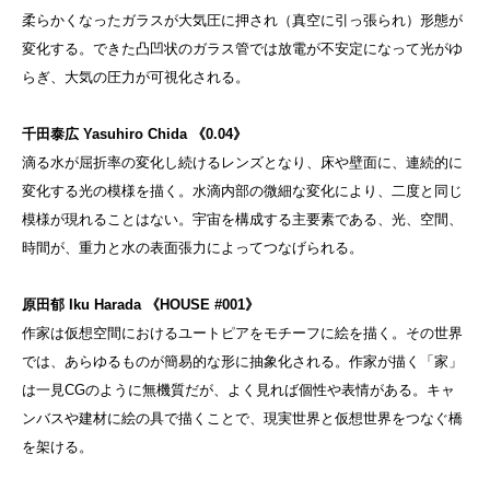
柔らかくなったガラスが大気圧に押され（真空に引っ張られ）形態が
変化する。できた凸凹状のガラス管では放電が不安定になって光がゆ
らぎ、大気の圧力が可視化される。
千田泰広 Yasuhiro Chida 《0.04》
滴る水が屈折率の変化し続けるレンズとなり、床や壁面に、連続的に
変化する光の模様を描く。水滴内部の微細な変化により、二度と同じ
模様が現れることはない。宇宙を構成する主要素である、光、空間、
時間が、重力と水の表面張力によってつなげられる。
原田郁 Iku Harada 《HOUSE #001》
作家は仮想空間におけるユートピアをモチーフに絵を描く。その世界
では、あらゆるものが簡易的な形に抽象化される。作家が描く「家」
は一見CGのように無機質だが、よく見れば個性や表情がある。キャ
ンバスや建材に絵の具で描くことで、現実世界と仮想世界をつなぐ橋
を架ける。