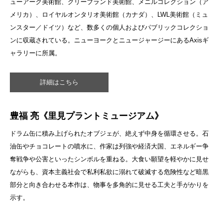
ューアーク美術館、クリーブランド美術館、メニルコレクション（ア
メリカ）、ロイヤルオンタリオ美術館（カナダ）、LWL美術館（ミュ
ンスター／ドイツ）など、数多くの個人およびパブリックコレクショ
ンに収蔵されている。ニューヨークとニュージャージーにあるAxisギ
ャラリーに所属。
詳細はこちら
豊福 亮《里見プラントミュージアム》
ドラム缶に積み上げられたオブジェが、絶えず中身を循環させる。石
油缶やチョコレートの噴水に、作家は列強や経済大国、エネルギー争
奪戦争や公害といったシンボルを重ねる。大食い願望を軽やかに見せ
ながらも、資本主義社会で私利私欲に溺れて破滅する危険性など暗黒
部分と向き合わせる本作は、物事を多角的に見せる工夫と手がかりを
示す。