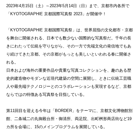
2023年4月15日（土）～2023年5月14日（日）まで、京都市内各所で
「KYOTOGRAPHIE 京都国際写真祭 2023」が開催中！
「KYOTOGRAPHIE 京都国際写真祭」は、世界屈指の文化都市・京都
を舞台に開催される、日本でも数少ない国際的な写真祭だ。千年の長
きにわたって伝統を守りながら、その一方で先端文化の発信地でもあ
り続けてきた京都。その京都がもっとも美しいといわれる春に開催さ
れる。
日本および海外の重要作品や貴重な写真コレクションを、趣のある歴
史的建造物やモダンな近現代建築の空間に展開し、ときに伝統工芸職
人や最先端テクノロジーとのコラボレーションも実現するなど、京都
ならではの特徴ある写真祭を目指している。
第11回目を迎える今年は「BORDER」をテーマに、京都⽂化博物館別
館、⼆条城⼆の丸御殿台所・御清所、両⾜院、出町桝形商店街など19
カ所を会場に、15のメインプログラムを展開している。