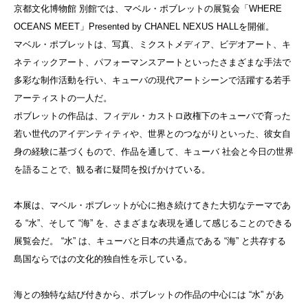
京都文化博物館 別館では、マベル・ポブレットの展覧会「WHERE
OCEANS MEET」Presented by CHANEL NEXUS HALLを開催。
マベル・ポブレットは、写真、ミクストメディア、ビデオアート、キ
ネティックアート、パフォーマンスアートといったさまざまな手法で
多彩な制作活動を行い、キューバの現代アートシーンで活躍する若手
アーティストの一人だ。
ポブレットの作品は、フィデル・カストロ政権下のキューバで育った
若い世代のアイデンティティや、世界とのつながりといった、彼女自
身の経験に基づくもので、作品を通して、キューバ 社会と今日の世界
を語ることで、観る者に疑問を投げかけている。
本展は、マベル・ポブレットが心に抱き続けてきた大切なテーマであ
る “水”、そして “海” を、さまざまな表現を通して感じることのできる
展覧会だ。 “水” は、キューバと日本の共通点である “海” と共存する
島国ならではの文化的独自性を示している。
海との独特な結び付きから、ポブレットの作品の中心には “水” があ