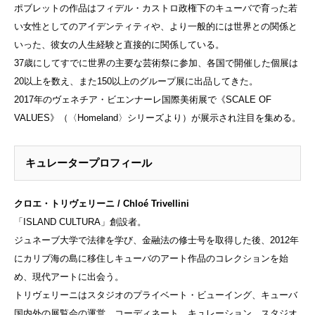
ポブレットの作品はフィデル・カストロ政権下のキューバで育った若
い女性としてのアイデンティティや、より一般的には世界との関係と
いった、彼女の人生経験と直接的に関係している。
37歳にしてすでに世界の主要な芸術祭に参加、各国で開催した個展は
20以上を数え、また150以上のグループ展に出品してきた。
2017年のヴェネチア・ビエンナーレ国際美術展で《SCALE OF
VALUES》（〈Homeland〉シリーズより）が展示され注目を集める。
キュレータープロフィール
クロエ・トリヴェリーニ / Chloé Trivellini
「ISLAND CULTURA」創設者。
ジュネーブ大学で法律を学び、金融法の修士号を取得した後、2012年
にカリブ海の島に移住しキューバのアート作品のコレクションを始
め、現代アートに出会う。
トリヴェリーニはスタジオのプライベート・ビューイング、キューバ
国内外の展覧会の運営、コーディネート、キュレーション、スタジオ