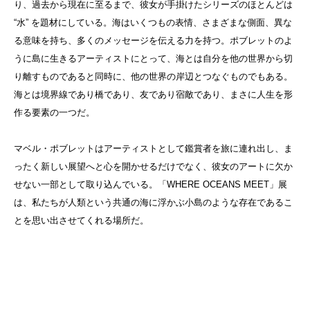
り、過去から現在に至るまで、彼女が手掛けたシリーズのほとんどは
“水” を題材にしている。海はいくつもの表情、さまざまな側面、異な
る意味を持ち、多くのメッセージを伝える力を持つ。ポブレットのよ
うに島に生きるアーティストにとって、海とは自分を他の世界から切
り離すものであると同時に、他の世界の岸辺とつなぐものでもある。
海とは境界線であり橋であり、友であり宿敵であり、まさに人生を形
作る要素の一つだ。
マベル・ポブレットはアーティストとして鑑賞者を旅に連れ出し、ま
ったく新しい展望へと心を開かせるだけでなく、彼女のアートに欠か
せない一部として取り込んでいる。「WHERE OCEANS MEET」展
は、私たちが人類という共通の海に浮かぶ小島のような存在であるこ
とを思い出させてくれる場所だ。