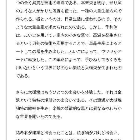
つの全く異質な技術の遭遇である。本来焼き物は、登り窯
のような大がかりな装置を使った、一種の大量生産方式で
作られる。器というのは、日常生活に使われるので、その
ような大量生産が求められたのである。しかし、千利休
は、ふいごを用いて。室内の小さな窯で、高温を発生させ
るという刀剣の技術を応用することで、単品生産によるア
ートしての器を生み出した。ふいごによって、ウツワがア
ートに転換した。この革命によって、手ひねりでろくろを
用いないという世界に類のない楽焼と大樋焼が生まれたの
である。
さらに大樋焼はもうひとつの出会いを体験した。それは金
沢という独特の場所との出会いである。その遭遇が大樋焼
独特の飴軸を生み、楽焼の禁欲的な黒とは異なるやわらか
な世界を開いたのである。
祐希君が建築と出会ったことは、焼き物が刀剣と出会い、