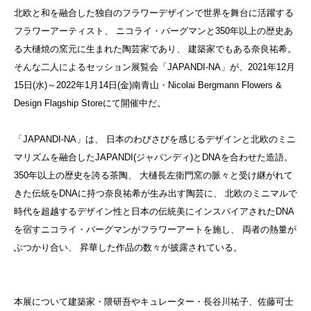
北欧と和を融合した独自のフラワーデザインで世界を舞台に活躍する
フラワーアーティスト、 ニコライ・バーグマンと350年以上の歴史あ
る大樋焼の窯元に生まれた陶芸家であり、 建築家でもある奈良祐希。
そんな二人によるセッション展覧会「JAPANDI-NA」が、2021年12月
15日(水)～2022年1月14日(金)南青山・Nicolai Bergmann Flowers &
Design Flagship Storeにて開催中だ。
「JAPANDI-NA」は、 日本のわびさびを感じるデザインと北欧のミニ
マリズムを融合したJAPANDI(ジャパンディ)とDNAを合わせた造語。
350年以上の歴史を誇る茶陶、 大樋⾧左衛門窯の脈々と受け継がれて
きた伝統をDNAに持つ奈良祐希が生み出す陶芸に、 北欧のミニマルで
時代を超越するデザイン性と日本の伝統美にインスパイアされたDNA
を宿すニコライ・バーグマンがフラワーアートを施し、 両者の熱量が
ぶつかり合い、 昇華した作品の数々が披露されている。
本展について建築家・隈研吾やキュレーター・長谷川祐子、佐藤可士