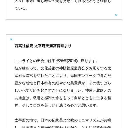
人々に未来に進む希望の光を見せてくれるだろうと確信し
ている。
西高辻信宏 太宰府天満宮宮司より
ニコライとの出会いは平成26年(2014)に遡ります。
彼が縁あって、文化芸術の神様菅原道真公をお肥りする太
宰府天満宮を訪れたことにより、母国デンマークで育んだ
豊かな感性と日本特有の細やかな美意識が、その後すばら
しい化学反応を起こすことになりました。神道と北欧との
共通点は、敬意と感謝の念をもって自然とともに生きる精
神、そして自然を美しいと感じる心だと思います。
太宰府の地で、日本の伝統美と北欧のミニマリズムが共鳴
し、当宮職員も積極的に関わりながら、ともに展覧会を作