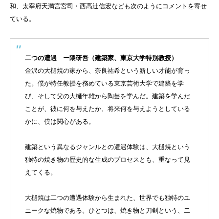
和、太宰府天満宮宮司・西高辻信宏なども次のようにコメントを寄せ
ている。
二つの遭遇 ー隈研吾（建築家、東京大学特別教授）
金沢の大樋焼の家から、奈良祐希という新しい才能が育っ
た。僕が特任教授を務めている東京芸術大学で建築を学
び、そして父の大樋年雄から陶芸を学んだ。建築を学んだ
ことが、彼に何を与えたか、将来何を与えようとしている
かに、僕は関心がある。
建築という異なるジャンルとの遭遇体験は、大樋焼という
独特の焼き物の歴史的な生成のプロセスとも、重なって見
えてくる。
大樋焼は二つの遭遇体験から生まれた、世界でも独特のユ
ニークな焼物である。ひとつは、焼き物と刀剣という、二