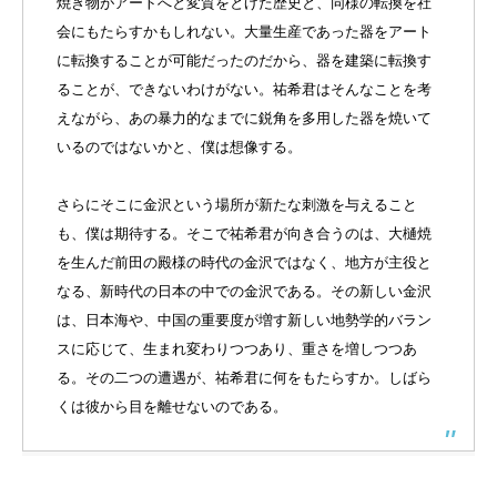
焼き物がアートへと変質をとげた歴史と、同様の転換を社
会にもたらすかもしれない。大量生産であった器をアート
に転換することが可能だったのだから、器を建築に転換す
ることが、できないわけがない。祐希君はそんなことを考
えながら、あの暴力的なまでに鋭角を多用した器を焼いて
いるのではないかと、僕は想像する。
さらにそこに金沢という場所が新たな刺激を与えること
も、僕は期待する。そこで祐希君が向き合うのは、大樋焼
を生んだ前田の殿様の時代の金沢ではなく、地方が主役と
なる、新時代の日本の中での金沢である。その新しい金沢
は、日本海や、中国の重要度が増す新しい地勢学的バラン
スに応じて、生まれ変わりつつあり、重さを増しつつあ
る。その二つの遭遇が、祐希君に何をもたらすか。しばら
くは彼から目を離せないのである。