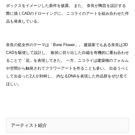
ボックスをイメージした新作を披露。 また、 奈良が陶芸を設計する
際に描くCADのドローイングに、 ニコライのアートを組み合わせた作
品も発表している。
奈良の処女作のテーマは「Bone Flower」。 建築家でもある奈良は3D
CADを駆使して設計し、 板状に切り出した白磁を有機的に重ね合わせ
ることで「花」を表現してきた。 一方、ニコライは建築物のフォルム
や空間から触発されてフラワーアートを作ることも多い。 出会うべく
して出会った2人が対峙し、 内なるDNAを表現した作品群をぜひ見て
ほしい。
アーティスト紹介