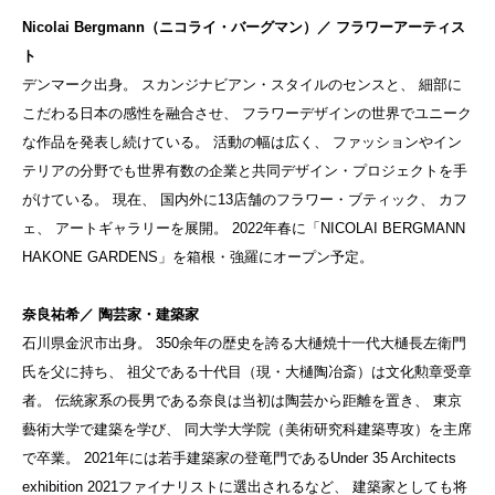
Nicolai Bergmann（ニコライ・バーグマン）／ フラワーアーティス
ト
デンマーク出身。 スカンジナビアン・スタイルのセンスと、 細部に
こだわる日本の感性を融合させ、 フラワーデザインの世界でユニーク
な作品を発表し続けている。 活動の幅は広く、 ファッションやイン
テリアの分野でも世界有数の企業と共同デザイン・プロジェクトを手
がけている。 現在、 国内外に13店舗のフラワー・ブティック、 カフ
ェ、 アートギャラリーを展開。 2022年春に「NICOLAI BERGMANN
HAKONE GARDENS」を箱根・強羅にオープン予定。
奈良
祐希
／ 陶芸家・建築家
石川県金沢市出身。 350余年の歴史を誇る大樋焼十一代大樋⾧左衛門
氏を父に持ち、 祖父である十代目（現・大樋陶冶斎）は文化勲章受章
者。 伝統家系の⾧男である
奈良
は当初は陶芸から距離を置き、 東京
藝術大学で建築を学び、 同大学大学院（美術研究科建築専攻）を主席
で卒業。 2021年には若手建築家の登竜門であるUnder 35 Architects
exhibition 2021ファイナリストに選出されるなど、 建築家としても将