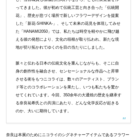
ってきました。彼が初めて伝統工芸と向き合った「伝統開
花」、歴史が息づく場所で新しいフラワーデザインを提案
した「新花-SHINKA-」、そして未来の花見を体現してみせ
た「HANAMI2050」では、私たちは時空を軽やかに飛び越
える彼の発想により、文化の垣根が取り払われ、新たな境
地が切り拓かれてゆくのを目の当たりにしました。
脈々と伝わる日本の伝統文化を重んじながらも、そこに自
身の創作性を融合させ、センセーショナルな作品へと昇華
させる術をもつニコライは、数々のアーティスト、ブラン
ド等とのコラボレーションを果たし、いつも私たちを驚か
せてくれています。今回、350余年の大通焼の歴史を継承す
る奈良祐希氏との共演にあたり、どんな化学反応が起きる
のか、大いに期待しています。
奈良は本展のためにニコライのシグネチャーアイテムであるフラワー