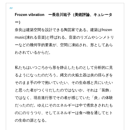
Frozen vibration ー長谷川祐子（美術評論、キュレータ
ー）
奈良は建築空間を設計できる陶芸家である。建築はfrozen
music(凍れる音楽)と呼ばれる。音楽のリズムやシンメトリ
ーなどの幾何学的要素が、空間に凍結され、形としてあら
わされているからだ。
私たちはいつごろから形を静止したものとして分析的に見
るようになったのだろう。縄文の火焔土器は炎の揺らぎを
そのまま手の中で抱いていたい、その生命感と共にいたい
と思った者がつくりだしたのではないか。それは「装飾」
ではなく、現在進行形でその者が感じていた「炎」の体験
だったのだ。ゆえにそのエネルギーは中で煮炊きされたも
のにのりうつり、そしてエネルギーは食べ物を通してヒト
の生命の源となる。