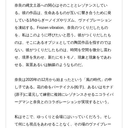
奈良の縄文土器への関心はそのこととレゾナンスしてい
る。彼の作品は、生命あるものが互いに響き合うために発
している1/fゆらぎーノイズやリズム、ヴァイブレーション
を凍結する。Frozen vibration、奈良のつくりだしたもの
を、私はこのように呼びたいと思う。彼がつくりだしたも
のは、そこにあるオブジェとしての陶芸作品を指すのでは
ない。彼がつくりだしたものは、時間を空間を微分し震わ
せ、境界を失わせ、新たにモトモノ、現象と現象をであわ
せる、装置あるいは触媒のようなものだ。
奈良は2020年の12月から始まったという「風の時代」の申
し子である。花の命をパーテイクル(粒子)、あるいはモナド
(原子)に還元して練密に複雑にレゾナンスさせるニコライバ
ーグマンと奈良とのコラボレーションが実現するという。
私はそこで、ゆっくりと会場にはいっていくだろう。そし
て何にも視点をあわせることなく、その場のヴァイブレー