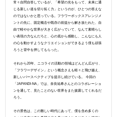
常々自問自答しているが、「希望の光をもって、未来に通
じる新しい道を切り拓く力」というのが、ひとつの答えな
のではないかと思っている。フラワーボックスアレンジメ
ントの先に、固定概念や既存の前提から解き放たれた、自
由で軽やかな世界が大きく広がっていて、なんて素晴らし
い表現の力なんだろと、心の底から感動し、こんなにも人
の心を動かすようなクリエイションができるよう僕も頑張
ろうと背中を押してもらった。
それから20年、ニコライの活動の領域はどんどん広がり、
「フラワーデザイン」という概念さえも軽々と飛び越え、
新しいパースペクティブを提示し続けている。 今回の
「JAPANDI-NA」では、奈良祐希さんとのコラボレーショ
ンを通して、見たことのない世界をまた披露してくれるだ
ろう。
その景色は、この難しい時代にあって、僕を含め多くの